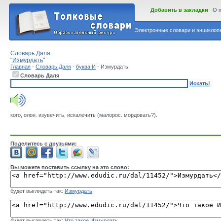
Добавить в закладки
О 
Электронные словари и энциклопе
Словарь Даля
"
Измурдать
"
Главная
-
Словарь Даля
-
буква И
- Измурдать
Словарь Даля
Искать!
кого, олон. изувечить, искалечить (малорос. мордовать?).
Поделитесь с друзьями:
Вы можете поставить ссылку на это слово:
будет выглядеть так:
Измурдать
будет выглядеть так:
Что такое Измурдать