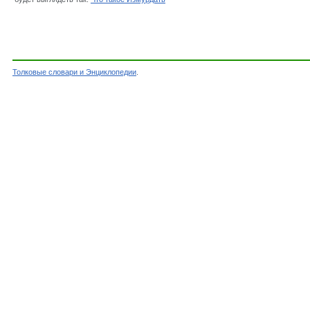
Толковые словари и Энциклопедии
.
Словарь - Измурдать - Словарь Даля - Толков