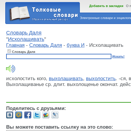
Добавить в закладки
О 
Электронные словари и энциклопе
Словарь Даля
"
Исхолащивать
"
Главная
-
Словарь Даля
-
буква И
- Исхолащивать
Словарь Даля
Искать!
исхолостить кого,
выхолащивать
,
выхолостить
. -ся,
Выхолащиванье ср. длит. выхолощенье окончат. действ
Поделитесь с друзьями:
Вы можете поставить ссылку на это слово: