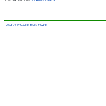
Толковые словари и Энциклопедии
.
Словарь - Исчадить - Словарь Даля - Толковы