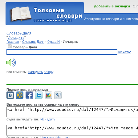
Добавить в закладки
О 
Электронные словари и энциклопе
Словарь Даля
"
Исчадить
"
Главная
-
Словарь Даля
-
буква И
- Исчадить
Словарь Даля
Искать!
все комнаты,
начадить
всюду
.
Поделитесь с друзьями:
Вы можете поставить ссылку на это слово:
будет выглядеть так:
Исчадить
будет выглядеть так:
Что такое Исчадить