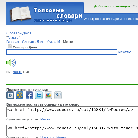
Добавить в закладки
О 
Электронные словари и энциклопе
Словарь Даля
"
Мести
"
Главная
-
Словарь Даля
-
буква М
- Мести
Словарь Даля
Искать!
см.
месть
глаг.
Поделитесь с друзьями:
Вы можете поставить ссылку на это слово:
будет выглядеть так:
Мести
будет выглядеть так:
Что такое Мести