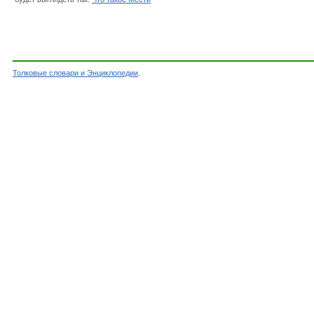
Толковые словари и Энциклопедии
.
Словарь - Мести - Словарь Даля - Толковые С