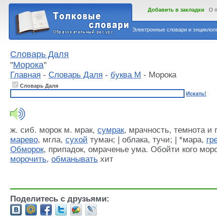
Добавить в закладки
О 
Электронные словари и энциклопе
Словарь Даля
"
Морока
"
Главная
-
Словарь Даля
-
буква М
- Морока
Словарь Даля
Искать!
ж. сиб. морок м. мрак,
сумрак
, мрачность, темнота и г
марево
, мгла,
сухой
туман; | облака, тучи; | *мара,
гр
Обморок
, припадок, омраченье ума. Обойти кого мор
морочить
,
обманывать
хит
Поделитесь с друзьями: