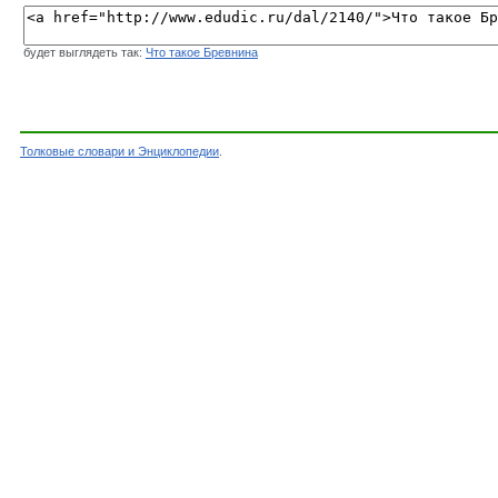
будет выглядеть так:
Что такое Бревнина
Толковые словари и Энциклопедии
.
Словарь - Бревнина - Словарь Даля - Толковы