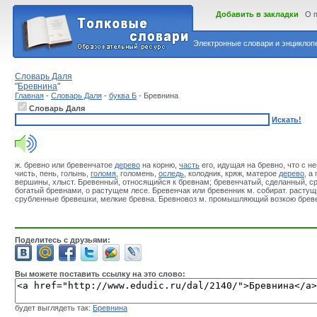
Добавить в закладки
О 
Электронные словари и энциклопе
Словарь Даля
"
Бревнина
"
Главная
-
Словарь Даля
-
буква Б
- Бревнина
Словарь Даля
Искать!
ж. бревно или бревенчатое
дерево
на корню,
часть
его, идущая на бревно, что с н
чисть, пень, голынь,
голомя
, голомень,
оследь
, колодник, кряж, матерое
дерево
, а
вершины, хлыст. Бревенный, относящийся к бревнам; бревенчатый, сделанный, ср
богатый бревнами, о растущем лесе. Бревенчак или бревенник м. собират. растущи
срубленные бревешки, мелкие бревна. Бревновоз м. промышляющий возкою брев
Поделитесь с друзьями:
Вы можете поставить ссылку на это слово:
будет выглядеть так:
Бревнина