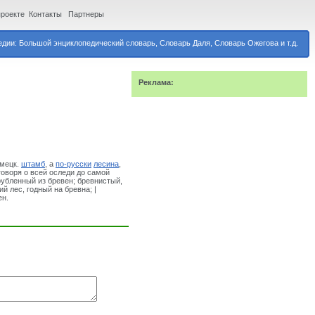
проекте
Контакты
Партнеры
дии: Большой энциклопедический словарь, Словарь Даля, Словарь Ожегова и т.д.
Реклама:
емецк.
штамб
, а
по-русски
лесина
,
 говоря о всей оследи до самой
убленный из бревен; бревнистый,
й лес, годный на бревна; |
ен.