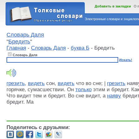
Добавить в закладки
О 
Электронные словари и энциклопе
Словарь Даля
"
Бредить
"
Главная
-
Словарь Даля
-
буква Б
- Бредить
Словарь Даля
Искать!
грезить
,
видеть
сон,
видеть
что во сне; |
грезить
наяву
горячке, сумасшествии. Он
только
этим и бредит. Как
Что видит тем и бредит. Во сне видит, а
наяву
бредит.
бредит. Ма
Поделитесь с друзьями: