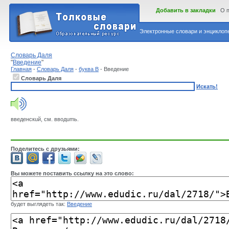
Добавить в закладки
О 
Электронные словари и энциклопе
Словарь Даля
"
Введение
"
Главная
-
Словарь Даля
-
буква В
- Введение
Словарь Даля
Искать!
введенскuй, см. вводumь.
Поделитесь с друзьями:
Вы можете поставить ссылку на это слово:
будет выглядеть так:
Введение