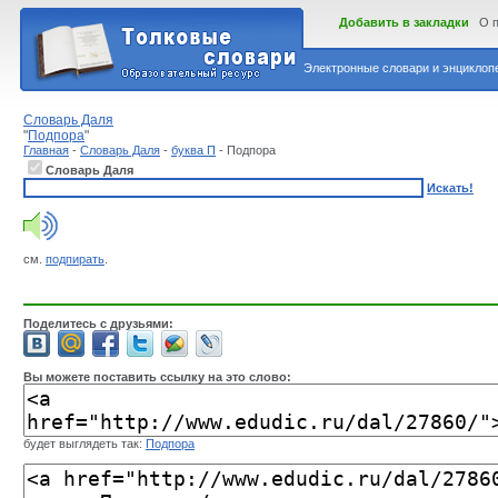
Добавить в закладки
О 
Электронные словари и энциклопе
Словарь Даля
"
Подпора
"
Главная
-
Словарь Даля
-
буква П
- Подпора
Словарь Даля
Искать!
см.
подпирать
.
Поделитесь с друзьями:
Вы можете поставить ссылку на это слово:
будет выглядеть так:
Подпора