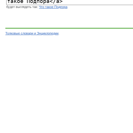
будет выглядеть так:
Что такое Подпора
Толковые словари и Энциклопедии
.
Словарь - Подпора - Словарь Даля - Толковые