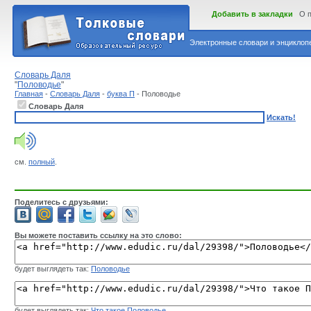
Добавить в закладки
О 
Электронные словари и энциклопе
Словарь Даля
"
Половодье
"
Главная
-
Словарь Даля
-
буква П
- Половодье
Словарь Даля
Искать!
см.
полный
.
Поделитесь с друзьями:
Вы можете поставить ссылку на это слово:
будет выглядеть так:
Половодье
будет выглядеть так:
Что такое Половодье