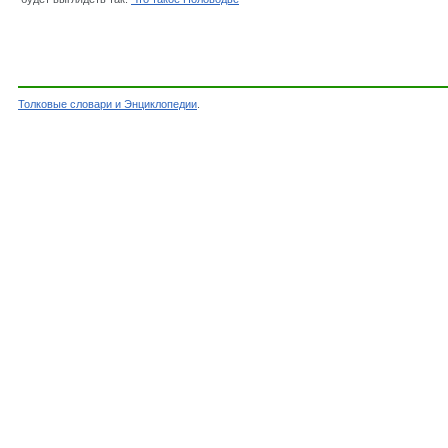
Толковые словари и Энциклопедии
.
Словарь - Половодье - Словарь Даля - Толков