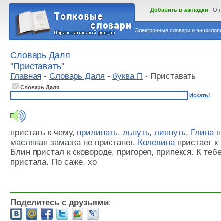
Добавить в закладки
О 
Электронные словари и энциклопе
Словарь Даля
"
Приставать
"
Главная
-
Словарь Даля
-
буква П
- Приставать
Словарь Даля
Искать!
пристать к чему,
прилипать
,
льнуть
,
липнуть
.
Глина
п
масляная замазка не пристанет.
Колевина
пристает к 
Блин пристал к сковороде, пригорел, припекся. К теб
пристала. По саже, хо
Поделитесь с друзьями: