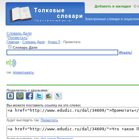
Добавить в закладки
О 
Электронные словари и энциклопе
Словарь Даля
"
Промотать
"
Главная
-
Словарь Даля
-
буква П
- Промотать
Словарь Даля
Искать!
см.
проматывать
.
Поделитесь с друзьями:
Вы можете поставить ссылку на это слово:
будет выглядеть так:
Промотать
будет выглядеть так:
Что такое Промотать