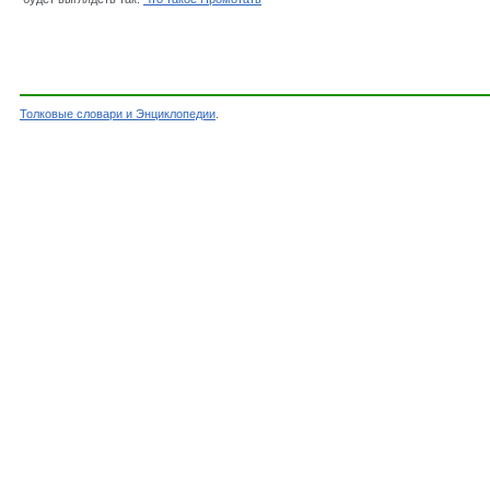
Толковые словари и Энциклопедии
.
Словарь - Промотать - Словарь Даля - Толков