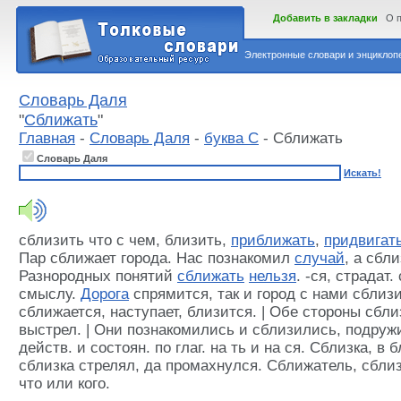
Добавить в закладки
О 
Электронные словари и энциклопе
Словарь Даля
"
Сближать
"
Главная
-
Словарь Даля
-
буква С
- Сближать
Словарь Даля
Искать!
сблизить что с чем, близить,
приближать
,
придвигат
Пар сближает города. Нас познакомил
случай
, а сбл
Разнородных понятий
сближать
нельзя
. -ся, страдат.
смыслу.
Дорога
спрямится, так и город с нами сблизи
сближается, наступает, близится. | Обе стороны сбл
выстрел. | Они познакомились и сблизились, подруж
действ. и состоян. по глаг. на ть и на ся. Сблизка, в
сблизка стрелял, да промахнулся. Сближатель, сбли
что или кого.