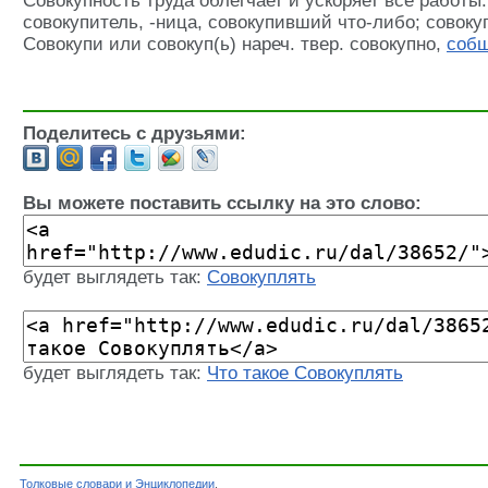
Совокупность труда облегчает и ускоряет все работы
совокупитель, -ница, совокупивший что-либо; совоку
Совокупи или совокуп(ь) нареч. твер. совокупно,
соб
Поделитесь с друзьями:
Вы можете поставить ссылку на это слово:
будет выглядеть так:
Совокуплять
будет выглядеть так:
Что такое Совокуплять
Толковые словари и Энциклопедии
.
Словарь - Совокуплять - Словарь Даля - Толк