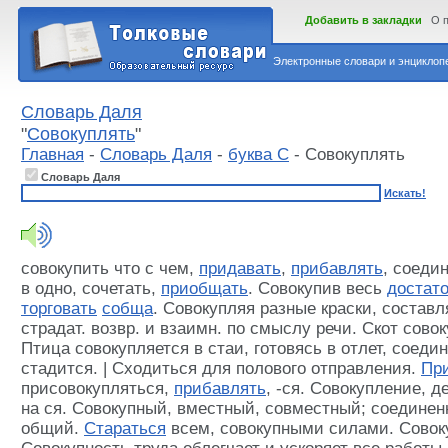
Добавить в закладки
О 
Электронные словари и энциклопе
Словарь Даля
"
Совокуплять
"
Главная
-
Словарь Даля
-
буква С
- Совокуплять
Словарь Даля
Искать!
совокупить что с чем,
придавать
,
прибавлять
, соеди
в одно, сочетать,
приобщать
. Совокупив весь
достато
торговать
собща
. Совокупляя разные краски, составля
страдат. возвр. и взаимн. по смыслу речи. Скот сово
Птица совокупляется в стаи, готовясь в отлет, соедин
стадится. | Сходиться для полового отправления.
Пр
присовокупляться,
прибавлять
, -ся. Совокупление, де
на ся. Совокупный, вместный, совместный; соедине
общий.
Стараться
всем, совокупными силами. Совок