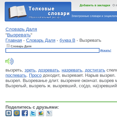
Добавить в закладки
О 
Электронные словари и энциклопе
Словарь Даля
"
Вызревать
"
Главная
-
Словарь Даля
-
буква В
- Вызревать
Словарь Даля
Искать!
вызреть,
зреть
,
дозревать
,
назревать
,
достигать
спело
поспевать
.
Просо
доходит, вызревает. Нарыв вызрел.
вызрел. Вызреванье длит. вызрение окончат. вызрев м. 
Вызрелый, вызрель ж. вызревший, со(до, на)зревший
Поделитесь с друзьями: