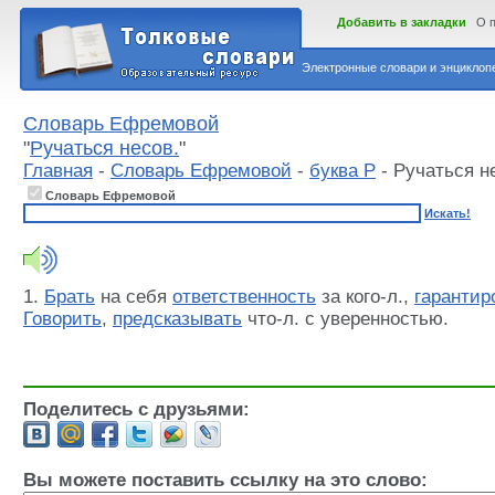
Добавить в закладки
О 
Электронные словари и энциклопе
Словарь Ефремовой
"
Ручаться несов.
"
Главная
-
Словарь Ефремовой
-
буква Р
- Ручаться н
Словарь Ефремовой
Искать!
1.
Брать
на себя
ответственность
за кого-л.,
гарантир
Говорить
,
предсказывать
что-л. с уверенностью.
Поделитесь с друзьями:
Вы можете поставить ссылку на это слово: