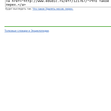
будет выглядеть так:
Что такое Удалять несов. перех.
Толковые словари и Энциклопедии
.
Словарь - Удалять несов. перех. - Словарь Е