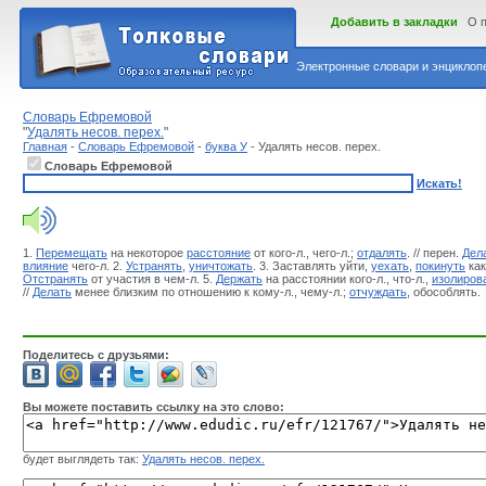
Добавить в закладки
О 
Электронные словари и энциклопе
Словарь Ефремовой
"
Удалять несов. перех.
"
Главная
-
Словарь Ефремовой
-
буква У
- Удалять несов. перех.
Словарь Ефремовой
Искать!
1.
Перемещать
на некоторое
расстояние
от кого-л., чего-л.;
отдалять
. // перен.
Дел
влияние
чего-л. 2.
Устранять
,
уничтожать
. 3. Заставлять уйти,
уехать
,
покинуть
как
Отстранять
от участия в чем-л. 5.
Держать
на расстоянии кого-л., что-л.,
изолиров
//
Делать
менее близким по отношению к кому-л., чему-л.;
отчуждать
, обособлять.
Поделитесь с друзьями:
Вы можете поставить ссылку на это слово:
будет выглядеть так:
Удалять несов. перех.