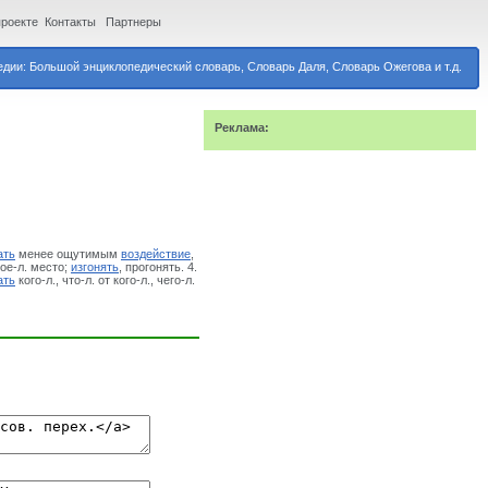
проекте
Контакты
Партнеры
дии: Большой энциклопедический словарь, Словарь Даля, Словарь Ожегова и т.д.
Реклама:
ать
менее ощутимым
воздействие
,
ое-л. место;
изгонять
, прогонять. 4.
ать
кого-л., что-л. от кого-л., чего-л.