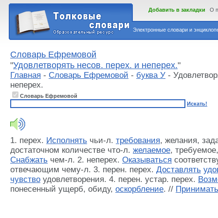
Добавить в закладки
О 
Электронные словари и энциклопе
Словарь Ефремовой
"
Удовлетворять несов. перех. и неперех.
"
Главная
-
Словарь Ефремовой
-
буква У
- Удовлетвор
неперех.
Словарь Ефремовой
Искать!
1. перех.
Исполнять
чьи-л.
требования
, желания, зада
достаточном количестве что-л.
желаемое
, требуемое
Снабжать
чем-л. 2. неперех.
Оказываться
соответст
отвечающим чему-л. 3. перен. перех.
Доставлять
удо
чувство
удовлетворения. 4. перен. устар. перех.
Возм
понесенный ущерб, обиду,
оскорбление
. //
Принимат