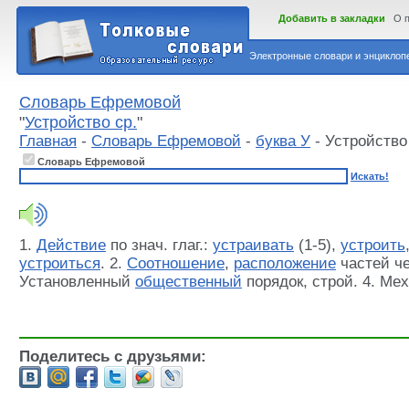
Добавить в закладки
О 
Электронные словари и энциклопе
Словарь Ефремовой
"
Устройство ср.
"
Главная
-
Словарь Ефремовой
-
буква У
- Устройство
Словарь Ефремовой
Искать!
1.
Действие
по знач. глаг.:
устраивать
(1-5),
устроить
устроиться
. 2.
Соотношение
,
расположение
частей че
Установленный
общественный
порядок, строй. 4. Ме
Поделитесь с друзьями: