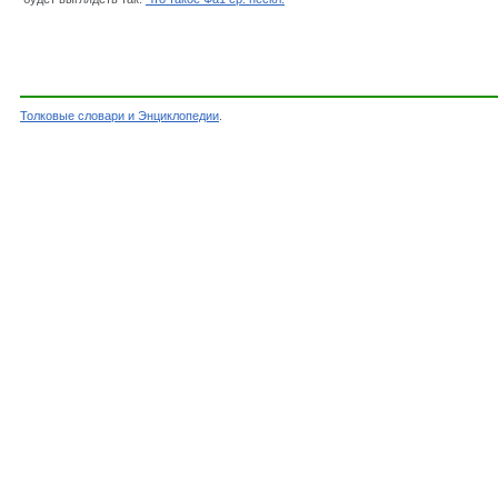
Толковые словари и Энциклопедии
.
Словарь - Фа1 ср. нескл. - Словарь Ефремово