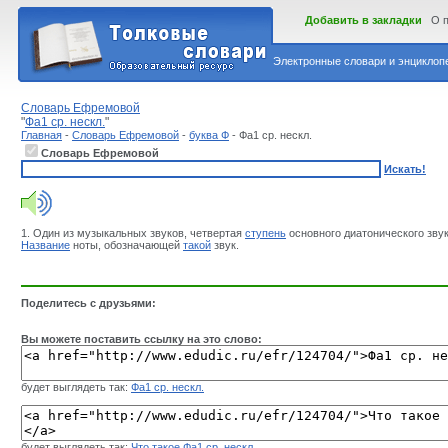
Добавить в закладки
О 
Электронные словари и энциклопе
Словарь Ефремовой
"
Фа1 ср. нескл.
"
Главная
-
Словарь Ефремовой
-
буква Ф
- Фа1 ср. нескл.
Словарь Ефремовой
Искать!
1. Один из музыкальных звуков, четвертая
ступень
основного диатонического звук
Название
ноты, обозначающей
такой
звук.
Поделитесь с друзьями:
Вы можете поставить ссылку на это слово:
будет выглядеть так:
Фа1 ср. нескл.
будет выглядеть так:
Что такое Фа1 ср. нескл.