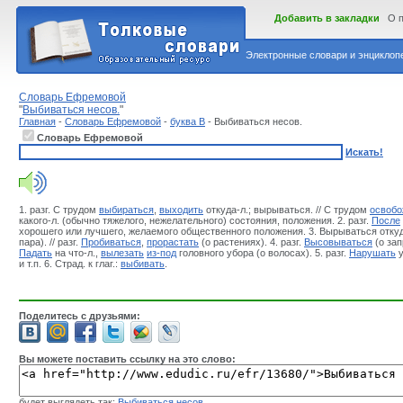
Добавить в закладки
О 
Электронные словари и энциклопе
Словарь Ефремовой
"
Выбиваться несов.
"
Главная
-
Словарь Ефремовой
-
буква В
- Выбиваться несов.
Словарь Ефремовой
Искать!
1. разг. С трудом
выбираться
,
выходить
откуда-л.; вырываться. // С трудом
освобо
какого-л. (обычно тяжелого, нежелательного) состояния, положения. 2. разг.
После
хорошего или лучшего, желаемого общественного положения. 3. Вырываться отку
пара). // разг.
Пробиваться
,
прорастать
(о растениях). 4. разг.
Высовываться
(о зап
Падать
на что-л.,
вылезать
из-под
головного убора (о волосах). 5. разг.
Нарушать
у
и т.п. 6. Страд. к глаг.:
выбивать
.
Поделитесь с друзьями:
Вы можете поставить ссылку на это слово:
будет выглядеть так:
Выбиваться несов.