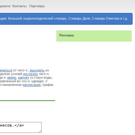
проекте
Контакты
Партнеры
дии: Большой энциклопедический словарь, Словарь Даля, Словарь Ожегова и т.д.
Реклама:
ждаться
от чего-л.,
выходить
из
долгих усилий
достигать
чего-л.
да-л.
вверх
,
наружу
(о струе воды,
равленной во что-л. одежде). //
становленное
расписание
, график