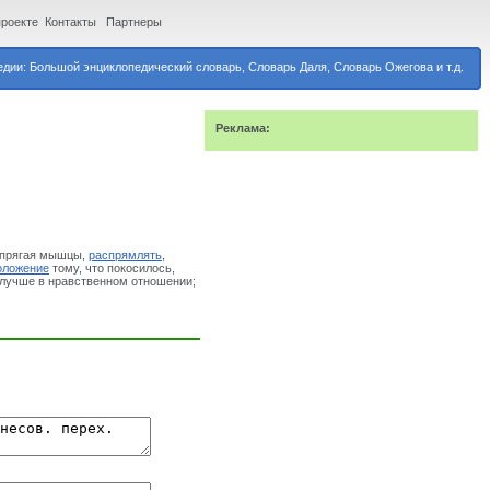
проекте
Контакты
Партнеры
дии: Большой энциклопедический словарь, Словарь Даля, Словарь Ожегова и т.д.
Реклама:
Напрягая мышцы,
распрямлять
,
оложение
тому, что покосилось,
лучше в нравственном отношении;