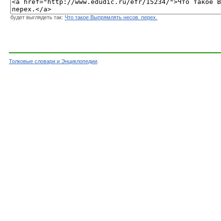
будет выглядеть так:
Что такое Выпрямлять несов. перех.
Толковые словари и Энциклопедии
.
Словарь - Выпрямлять несов. перех. - Словар