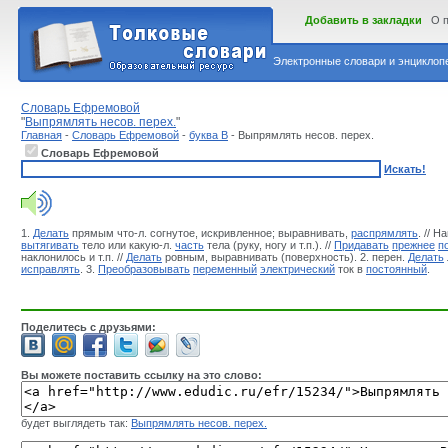
Добавить в закладки
О 
Электронные словари и энциклопе
Словарь Ефремовой
"
Выпрямлять несов. перех.
"
Главная
-
Словарь Ефремовой
-
буква В
- Выпрямлять несов. перех.
Словарь Ефремовой
Искать!
1.
Делать
прямым что-л. согнутое, искривленное; выравнивать,
распрямлять
. // 
вытягивать
тело или какую-л.
часть
тела (руку, ногу и т.п.). //
Придавать
прежнее
п
наклонилось и т.п. //
Делать
ровным, выравнивать (поверхность). 2. перен.
Делать
исправлять
. 3.
Преобразовывать
переменный
электрический
ток в
постоянный
.
Поделитесь с друзьями:
Вы можете поставить ссылку на это слово:
будет выглядеть так:
Выпрямлять несов. перех.