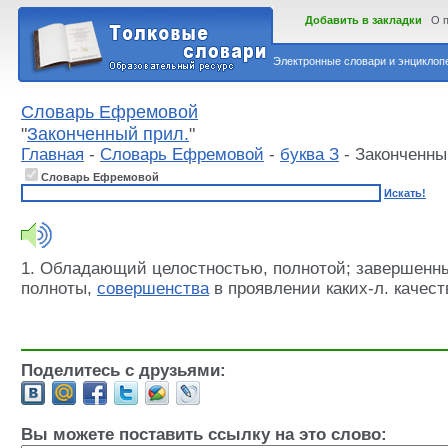
Добавить в закладки
О 
Электронные словари и энциклопе
Словарь Ефремовой
"
Законченный прил.
"
Главная
-
Словарь Ефремовой
-
буква З
- Законченны
Словарь Ефремовой
Искать!
1. Обладающий целостностью, полнотой; завершенны
полноты,
совершенства
в проявлении каких-л. качест
Поделитесь с друзьями:
Вы можете поставить ссылку на это слово: