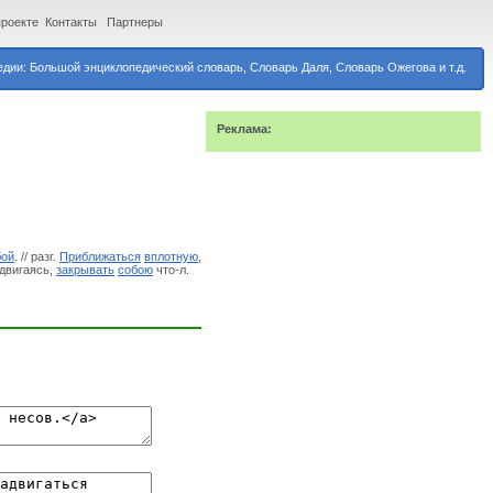
проекте
Контакты
Партнеры
дии: Большой энциклопедический словарь, Словарь Даля, Словарь Ожегова и т.д.
Реклама:
бой
. // разг.
Приближаться
вплотную
,
Сдвигаясь,
закрывать
собою
что-л.