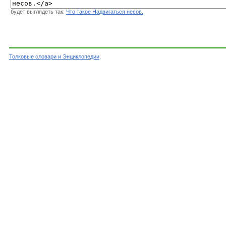
будет выглядеть так:
Что такое Надвигаться несов.
Толковые словари и Энциклопедии
.
Словарь - Надвигаться несов. - Словарь Ефре