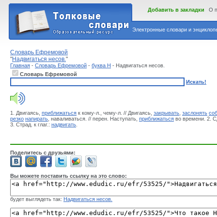
Добавить в закладки
О 
Электронные словари и энциклопе
Словарь Ефремовой
"
Надвигаться несов.
"
Главная
-
Словарь Ефремовой
-
буква Н
- Надвигаться несов.
Словарь Ефремовой
Искать!
1. Двигаясь,
приближаться
к кому-л., чему-л. // Двигаясь,
закрывать
,
заслонять
со
резко
напирать
, наваливаться. // перен. Наступать,
приближаться
во времени. 2. 
3. Страд. к глаг.:
надвигать
.
Поделитесь с друзьями:
Вы можете поставить ссылку на это слово:
будет выглядеть так:
Надвигаться несов.