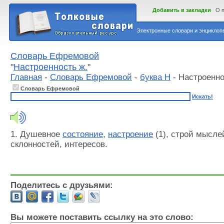
Добавить в закладки
О 
Электронные словари и энциклопе
Словарь Ефремовой
"
Настроенность ж.
"
Главная
-
Словарь Ефремовой
-
буква Н
- Настроенно
Словарь Ефремовой
Искать!
1. Душевное
состояние
,
настроение
(1), строй мысле
склонностей, интересов.
Поделитесь с друзьями:
Вы можете поставить ссылку на это слово: