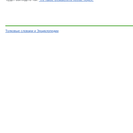
Толковые словари и Энциклопедии
.
Словарь - Осмыслять несов. перех. - Словарь