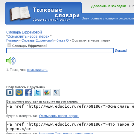
Добавить в закладки
О 
Электронные словари и энциклопе
Словарь Ефремовой
"
Осмыслять несов. перех.
"
Главная
-
Словарь Ефремовой
-
буква О
- Осмыслять несов. перех.
Словарь Ефремовой
Искать!
1. То же, что:
осмысливать
.
Поделитесь с друзьями:
Вы можете поставить ссылку на это слово:
будет выглядеть так:
Осмыслять несов. перех.
будет выглядеть так:
Что такое Осмыслять несов. перех.