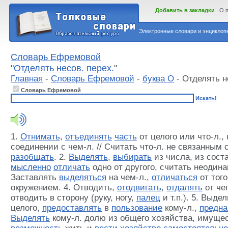
Добавить в закладки
О 
Электронные словари и энциклопе
Словарь Ефремовой
"
Отделять несов. перех.
"
Главная
-
Словарь Ефремовой
-
буква О
- Отделять н
Словарь Ефремовой
Искать!
1.
Отнимать
,
отъединять
часть
от целого или что-л.,
соединении с чем-л. // Считать что-л. не связанным с
разобщать
. 2.
Выделять
,
выбирать
из числа, из состав
мысленно
отличать
одно от другого, считать неодина
Заставлять
выделяться
на чем-л.,
отличаться
от того
окружением. 4. Отводить,
отодвигать
,
отдалять
от чег
отводить в сторону (руку, ногу,
палец
и т.п.). 5. Выде
целого,
предоставлять
в
пользование
кому-л.,
предна
Выделять
кому-л. долю из общего хозяйства, имуще