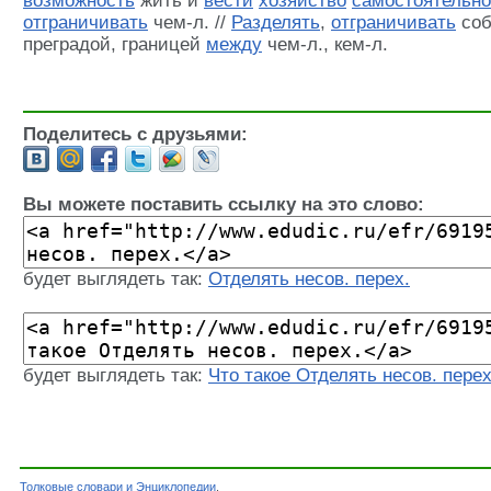
возможность
жить и
вести
хозяйство
самостоятельно
отграничивать
чем-л. //
Разделять
,
отграничивать
соб
преградой, границей
между
чем-л., кем-л.
Поделитесь с друзьями:
Вы можете поставить ссылку на это слово:
будет выглядеть так:
Отделять несов. перех.
будет выглядеть так:
Что такое Отделять несов. перех
Толковые словари и Энциклопедии
.
Словарь - Отделять несов. перех. - Словарь 