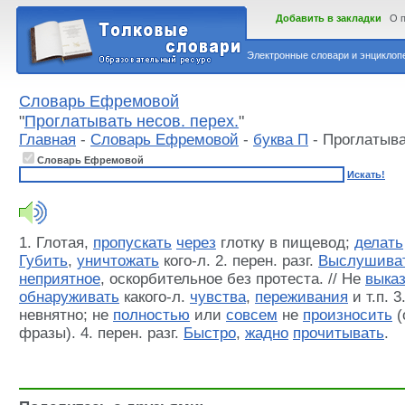
Добавить в закладки
О 
Электронные словари и энциклопе
Словарь Ефремовой
"
Проглатывать несов. перех.
"
Главная
-
Словарь Ефремовой
-
буква П
- Проглатыва
Словарь Ефремовой
Искать!
1. Глотая,
пропускать
через
глотку в пищевод;
делать
Губить
,
уничтожать
кого-л. 2. перен. разг.
Выслушива
неприятное
, оскорбительное без протеста. // Не
выка
обнаруживать
какого-л.
чувства
,
переживания
и т.п. 3
невнятно; не
полностью
или
совсем
не
произносить
(
фразы). 4. перен. разг.
Быстро
,
жадно
прочитывать
.