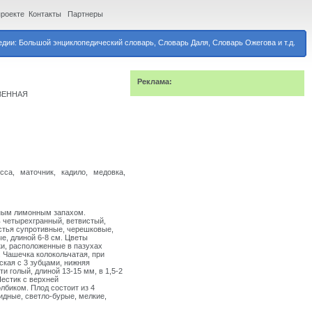
проекте
Контакты
Партнеры
дии: Большой энциклопедический словарь, Словарь Даля, Словарь Ожегова и т.д.
Реклама:
ВЕННАЯ
сса, маточник, кадило, медовка,
тным лимонным запахом.
 четырехгранный, ветвистый,
стья супротивные, черешковые,
е, длиной 6-8 см.
Цветы
ки, расположенные в пазухах
. Чашечка колокольчатая, при
ская с 3 зубцами, нижняя
и голый, длиной 13-15 мм, в 1,5-2
Пестик с верхней
биком. Плод состоит из 4
дные, светло-бурые, мелкие,