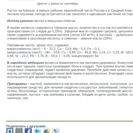
Цветет с июня по сентябрь.
Растет на Кавказе, в южных районах европейской части России и в Средней Азии 
лесным опушкам, иногда встречается как заносное и одичавшее растение на сорн
Используются
листья и верхушки побегов.
В
траве
мелиссы содержится эфирное масло, количество и состав его меняются 
произрастания (от следов до 0,33%).
Эфирное масло
содержит цитраль, цитронел
также содержится аскорбиновая кислота (около 150 мг%); в
листьях –
дубильные 
олеаноловая и урсоловая кислоты; в
семенах –
жирное масло (20%).
Надземная часть
,
кроме того, содержит:
макроэлементы (мг/г) – К – 31,2, Са – 13,8, Mg – 5,4, Fe – 0,1;
микроэлементы (мкг/г) – Mn – 24,8, Cu – 8,88, Zn – 46,8, Mo- 0,24, Cr- 0,24, Al- 105,68
0,88, Sr – 22,2, Pb – 1,76, В – 59,6, I – 0,05; концентрирует Se.
В
народной медицине
мелисса применяется как противосудорожное, болеутол
(исчезают одышка, приступы тахикардии, боли в сердце). При приеме внутрь за
сердечных сокращений, падает кровяное давление. Лечебное действие мелиссы 
масла, которое обладает седативным действием и малотоксично. Благодаря сил
используется для ароматизации лекарств.
Препараты
– настой
,
применяется как мочегонное, ветрогонное, потогонное,
пищеварение средство; для лечения сердечно-сосудистых заболеваний, гипертон
астмы, бессонницы, истерических припадков, обмороков, головокружений;
масло
парфюмерии,
листья –
как приправа к салатам, блюдам из дичи, рыбы, грибов, с
напитков, чая.
Поделитесь с друзьями: