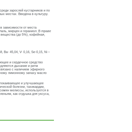
среди зарослей кустарников и по
ых местах. Введена в культуру.
в зависимости от места
лаль, мирцен и гераниол. В
траве
вещества (до 5%), кофейная,
, Ba- 45,04, V- 0,16, Se-0,15, Ni –
яющее и сердечное средство
медляются дыхание и ритм
связано с наличием эфирного
ьному лимонному запаху масло
 успокаивающее и улучшающее
ической болезни, тахикардии,
 семян
мелиссы, используется в
оленьям, как отдушка для уксуса,