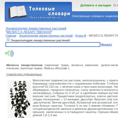
Добавить в закладки
О 
Электронные словари и энциклопе
Энциклопедия лекарственных растений
"
МЕЛИССА ЛЕКАРСТВЕННАЯ
"
Главная
-
Энциклопедия лекарственных растений
-
буква М
- МЕЛИССА ЛЕКАРСТ
Энциклопедия лекарственных растений
Искать!
Мелисса лекарственная
(лимонная трава, мелисса лимонная, цитрон-мели
пчельник, папочная трава) -Melissa offocinalis L.
Семейство губоцветные
.
Многолетнее травянистое растение, мягкоопушенное, с прия
Корневище сильноветвистое с подземными побегами. Стебель
высотой 50-120 см, с железистыми и простыми волосками. Ли
яйцевидные, городчато-пильчатые, снизу железисто-волосисты
зигоморфные
,
собраны по 3-10 шт
. в однобокие ложные мутов
верхних листьев. Прицветники продолговатые, короче цветков
плодах пятигранная, с 13 жилками, двугубая. Верхняя губа пло
-двузубчатая. Венчик двугубый, беловатый или розоватый, почт
раза больше чашечки. Тычинок 4, из них 2 нижние сближены. 
четырехраздельной завязью и длинным двурасщепленным стол
орешков, заключенных в остающуюся чашечку. Орешки яйцеви
длиной 1,8-1,9 мм.