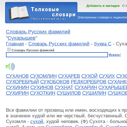
Добавить в закладки
О 
Электронные словари и энциклопе
Словарь Русских фамилий
"
Сухарышев
"
Главная
-
Словарь Русских фамилий
-
буква С
- Сух
Словарь Русских фамилий
Искать!
СУХАНОВ
СУХОМЛИН
СУХАРЕВ
СУХОЙ
СУХИХ
СУХ
СУХОРЕБРЫЙ
СУХОБОКОВ
РЕДКОРЕБРОВ
СУХАНК
СУХИНИН
СУХИНОВ
СУХНАТ
СУХАРИН
СУХАРЫШЕ
СУХИРИН
СУХОТКИН
СУШИЛОВ
СУШИЛИН
СУШКО
Все фамилии от прозвищ или имен, восходящих к п
в значении худой или же черствый, бесчуственный. 
Сухомля -
сухой
, худой человек. (Ф) Сухота - больн