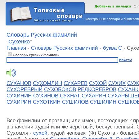
Добавить в закладки
О 
Электронные словари и энциклопе
Словарь Русских фамилий
"
Сухенко
"
Главная
-
Словарь Русских фамилий
-
буква С
- Сухе
Словарь Русских фамилий
Искать!
СУХАНОВ
СУХОМЛИН
СУХАРЕВ
СУХОЙ
СУХИХ
СУХ
СУХОРЕБРЫЙ
СУХОБОКОВ
РЕДКОРЕБРОВ
СУХАНК
СУХИНИН
СУХИНОВ
СУХНАТ
СУХАРИН
СУХАРЫШЕ
СУХИРИН
СУХОТКИН
СУШИЛОВ
СУШИЛИН
СУШКО
Все фамилии от прозвищ или имен, восходящих к п
в значении худой или же черствый, бесчуственный. 
Сухомля -
сухой
, худой человек. (Ф) Сухота - больн