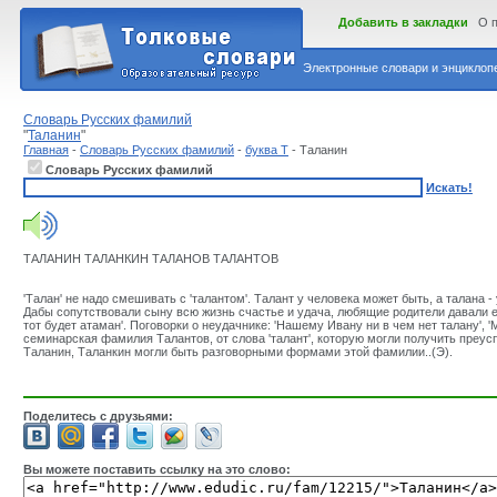
Добавить в закладки
О 
Электронные словари и энциклопе
Словарь Русских фамилий
"
Таланин
"
Главная
-
Словарь Русских фамилий
-
буква Т
- Таланин
Словарь Русских фамилий
Искать!
ТАЛАНИН ТАЛАНКИН ТАЛАНОВ ТАЛАНТОВ
'Талан' не надо смешивать с 'талантом'. Талант у человека может быть, а талана - 
Дабы сопутствовали сыну всю жизнь счастье и удача, любящие родители давали е
тот будет атаман'. Поговорки о неудачнике: 'Нашему Ивану ни в чем нет талану', 'М
семинарская фамилия Талантов, от слова 'талант', которую могли получить преус
Таланин, Таланкин могли быть разговорными формами этой фамилии..(Э).
Поделитесь с друзьями:
Вы можете поставить ссылку на это слово: