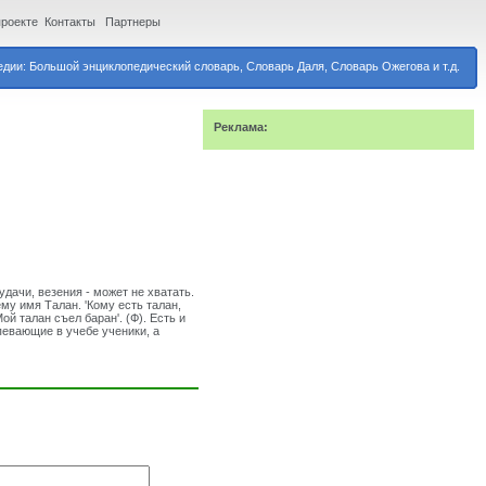
проекте
Контакты
Партнеры
дии: Большой энциклопедический словарь, Словарь Даля, Словарь Ожегова и т.д.
Реклама:
удачи, везения - может не хватать.
му имя Талан. 'Кому есть талан,
ой талан съел баран'. (Ф). Есть и
певающие в учебе ученики, а