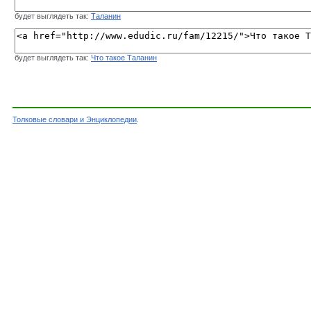
будет выглядеть так:
Таланин
будет выглядеть так:
Что такое Таланин
Толковые словари и Энциклопедии
.
Словарь - Таланин - Словарь Русских фамилий