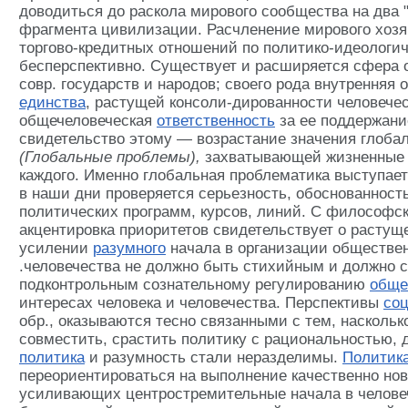
доводиться до раскола мирового сообщества на два
фрагмента цивилизации. Расчленение мирового хозяй
торгово-кредитных отношений по политико-идеологи
бесперспективно. Существует и расширяется сфера 
совр. государств и народов; своего рода внутренняя
единства
, растущей консоли-дированности человеч
общечеловеческая
ответственность
за ее поддержани
свидетельство этому — возрастание значения глоба
(Глобальные проблемы),
захватывающей жизненные 
каждого. Именно глобальная проблематика выступает 
в наши дни проверяется серьезность, обоснованност
политических программ, курсов, линий. С философско
акцентировка приоритетов свидетельствует о растущ
усилении
разумного
начала в организации обществе
.человечества не должно быть стихийным и должно 
подконтрольным сознательному регулированию
обще
интересах человека и человечества. Перспективы
соц
обр., оказываются тесно связанными с тем, наскольк
совместить, срастить политику с рациональностью, д
политика
и разумность стали неразделимы.
Политик
переориентироваться на выполнение качественно но
усиливающих центростремительные начала в челове