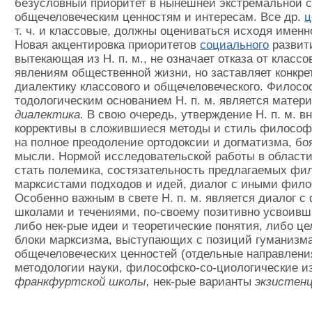
безусловный приоритет в нынешней экстремальной 
общечеловеческим ценностям и интересам. Все др.
ц
т. ч. и классовые, должны оцениваться исходя именн
Новая акцентировка приоритетов
социального
развити
вытекающая из Н. п. м., не означает отказа от классо
явлениям общественной жизни, но заставляет конкре
диалектику классового и общечеловеческого. Филосо
тодологическим основанием Н. п. м. является матер
диалектика.
В свою очередь, утверждение Н. п. м. 
коррективы в сложившиеся методы и стиль философ
на полное преодоление ортодоксии и догматизма, бо
мысли. Нормой исследовательской работы в облас
стать полемика, состязательность предлагаемых ф
марксистами подходов и идей, диалог с иными фил
Особенно важным в свете Н. п. м. является диалог 
школами и течениями, по-своему позитивно усвои
либо нек-рые идеи и теоретические понятия, либо ц
блоки марксизма, выступающих с позиций гуманизм
общечеловеческих ценностей (отдельные направлени
методологии науки, философско-со-циологические и
франкфуртской школы,
нек-рые варианты
экзистен