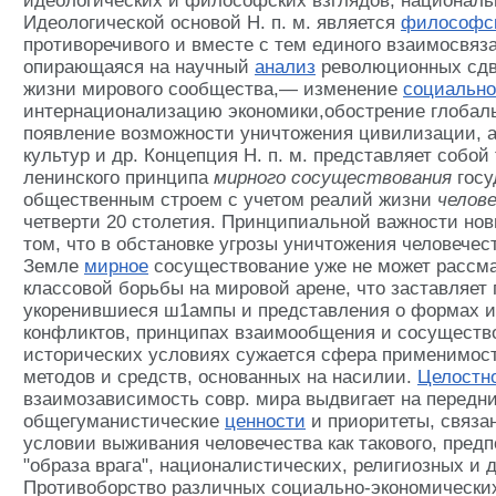
идеологических и философских взглядов, националь
Идеологической основой Н. п. м. является
философс
противоречивого и вместе с тем единого взаимосвяз
опирающаяся на научный
анализ
революционных сдв
жизни мирового сообщества,— изменение
социально
интернационализацию экономики,обострение глобал
появление возможности уничтожения цивилизации, а
культур и др. Концепция Н. п. м. представляет собой
ленинского принципа
мирного сосуществования
госу
общественным строем с учетом реалий жизни
челов
четверти 20 столетия. Принципиальной важности нов
том, что в обстановке угрозы уничтожения человечест
Земле
мирное
сосуществование уже не может рассма
классовой борьбы на мировой арене, что заставляет
укоренившиеся ш1ампы и представления о формах 
конфликтов, принципах взаимообщения и сосуществ
исторических условиях сужается сфера применимос
методов и средств, основанных на насилии.
Целостн
взаимозависимость совр. мира выдвигает на передн
общегуманистические
ценности
и приоритеты, связа
условии выживания человечества как такового, пред
"образа врага", националистических, религиозных и 
Противоборство различных социально-экономически