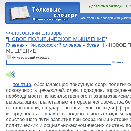
Добавить в закладки
О 
Электронные словари и энциклопе
Философский словарь
"
НОВОЕ ПОЛИТИЧЕСКОЕ МЫШЛЕНИЕ
"
Главная
-
Философский словарь
-
буква Н
- НОВОЕ 
МЫШЛЕНИЕ
Философский словарь
Искать!
—
понятие
, обозначающее присущую совр. политиче
совокупность
ценностей,
идей, подходов, порожденн
необходимости ненасильственного и взаимозависимо
выражающих планетарные интересы человечества без
национальной, государственной, классовой дифферен
м. предполагает
право
свободного выбора каждым на
собственного пути развития при сохранении истори
политических и социально-экономических систем, п