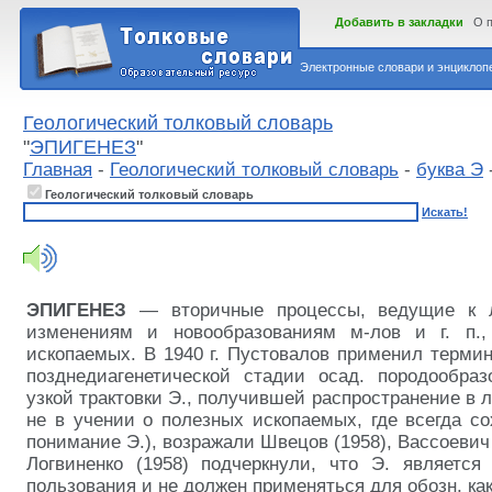
Добавить в закладки
О 
Электронные словари и энциклопе
Геологический толковый словарь
"
ЭПИГЕНЕЗ
"
Главная
-
Геологический толковый словарь
-
буква Э
Геологический толковый словарь
Искать!
ЭПИГЕНЕЗ
— вторичные процессы, ведущие к
изменениям и новообразованиям м-лов и г. п.,
ископаемых. В 1940 г. Пустовалов применил терми
позднедиагенетической стадии осад. породообраз
узкой трактовки Э., получившей распространение в л
не в учении о полезных ископаемых, где всегда с
понимание Э.), возражали Швецов (1958), Вассоевич 
Логвиненко (1958) подчеркнули, что Э. является
пользования и не должен применяться для обозн. ка