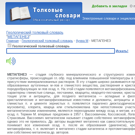
Добавить в закладки
О 
Электронные словари и энциклопе
Геологический толковый словарь
"
МЕТАГЕНЕЗ
"
Главная
-
Геологический толковый словарь
-
буква М
- МЕТАГЕНЕЗ
Геологический толковый словарь
Искать!
МЕТАГЕНЕЗ
— стадия глубокого минералогического и структурного изме
стратисферы, происходящая гл. обр. под влиянием повышенной температуры в 
присутствии минерализованных растворов. В эту стадию широко развиваются п
образованных аутогенных м-лов и глинистого вещества, растворения и крист
породообразующих м-лов осад. п. На этой стадии появляются метаморфизованные
характерны глинистые сланцы, песчаники, кварциты, кварцито-песчаники, крист
тощие угли и антрациты, для позднего метагенеза — аспидные и филл
кристаллические и метаморфизованные известняки и доломиты, антрациты и
глинистых п. и цементе зернистых п. появляется парагенез диоктаэдрическ
мусковита), хлорита, кварца или стильпномелана при непостоянном участи
метагенетическим изменениям, являются переходными между осад. и метам. 
осад. п. Термин М. впервые предложен в 1957 г. Вассоевичем, Коссовской, Логв
Страховым. Вассоевич метагенезом называет стадию собственно метаморфизм
однако это не привилось. Др. авторы выделяют метагенез как самостоятельную
понимает все изменения осад. п. после их образования (диагенеза), кр
метаморфизма, т. е. включает в метагенез стадии катагенеза и протометамор
или собственно метагенеза др. авторов.