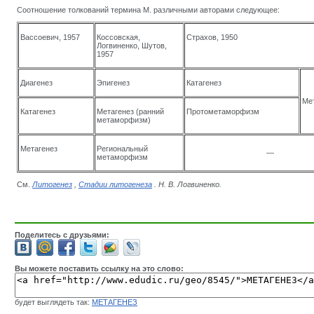
Соотношение толкований термина М. различными авторами следующее:
Вассоевич, 1957
Коссовская,
Страхов, 1950
Логвиненко, Шутов,
1957
Диагенез
Эпигенез
Катагенез
Ме
Катагенез
Метагенез (ранний
Протометаморфизм
метаморфизм)
Метагенез
Региональный
—
метаморфизм
См.
Литогенез
,
Стадии литогенеза
. Н. В.
Логвиненко
.
Поделитесь с друзьями:
Вы можете поставить ссылку на это слово:
будет выглядеть так:
МЕТАГЕНЕЗ