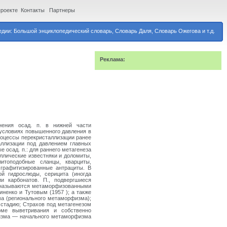
проекте
Контакты
Партнеры
дии: Большой энциклопедический словарь, Словарь Даля, Словарь Ожегова и т.д.
Реклама:
нения осад. п. в нижней части
условиях повышенного давления в
роцессы перекристаллизации ранее
аллизации под давлением главных
 осад. п.: для раннего метагенеза
аллические известняки и доломиты,
итоподобные сланцы, кварциты,
 графитизированные антрациты. В
ой гидрослюды, серицита (иногда
и карбонатов. П., подвергшиеся
и называются метаморфизованными
иненко и Тутовым (1957 ); а также
а (регионального метаморфизма);
 стадию; Страхов под метагенезом
оме выветривания и собственно
физма — начального метаморфизма