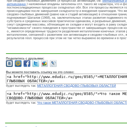
при сводово-глыбовых движениях (и процессах активизации; см.
Металлогения 
активизации
)
наложенные впадины заполнены отл. такого же характера, что и 
постконсолидационных процессах складчатых обл. Все эти процессы являются г
происходящими после завершения складчатости и внедрения гранитоидов. Что же
сводово-глыбовых движений (равно как и стадий активизации) в отношении границ 
подчеркивает Шаталов (1968), на. заключительных этапах развития подвижного п
субстрата и срединных массивов практически одинакова, и разрывные движения, 
секут срединные массивы, обтекающие их складки и могут входить в раму складч
“независимости” своего поведения в пространстве от завершающих процессов ко
о., имеются определенные трудности разделения металлогении конечных этапов 
металлогении, связанной с развитием зон активизации и сводово-глыбовых отл.,
результатов геол. процессов при этом не так четко выражено во времени и в про
Поделитесь с друзьями:
Вы можете поставить ссылку на это слово:
будет выглядеть так:
МЕТАЛЛОГЕНИЯ СВОДОВО-ГЛЫБОВЫХ ОБЛАСТЕЙ
будет выглядеть так:
Что такое МЕТАЛЛОГЕНИЯ СВОДОВО-ГЛЫБОВЫХ ОБЛАСТ