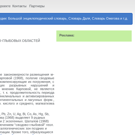
проекте
Контакты
Партнеры
дии: Большой энциклопедический словарь, Словарь Даля, Словарь Ожегова и т.д.
Реклама:
О-ГЛЫБОВЫХ ОБЛАСТЕЙ
е закономерности размещения м-
арповой (1968), пологие сводовые
компенсирующие их погружения, с
ющих разрывных нарушений и
 мнению Карповой, не является
, т. к. продолжительность периода
инклинальных и активизированных
нтинентальных и лагунных форм.,
. кислого и среднего, магматизма
b, Zn, U, Ag, Bi, Co, As, Hg, Sb,
ва (1968) выделяет 9 рудных
и 2 экзогенных. Шаталов (1968)
лючением “сводово-глыбовой” геол.
ллогенических зон поздних и
визации. Кроме того, образующиеся