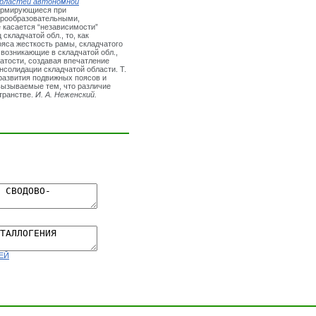
областей автономной
формирующиеся при
орообразовательными,
 касается “независимости”
складчатой обл., то, как
ояса жесткость рамы, складчатого
возникающие в складчатой обл.,
атости, создавая впечатление
нсолидации складчатой области. Т.
развития подвижных поясов и
 вызываемые тем, что различие
странстве.
И. А.
Неженский
.
ЕЙ