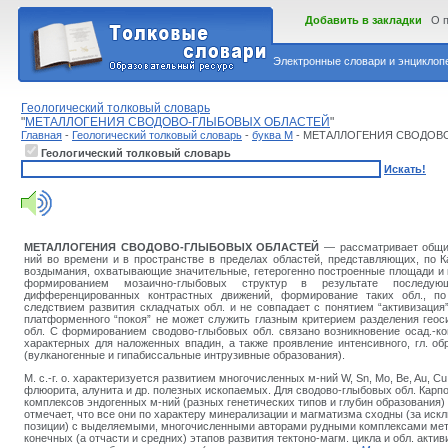
Добавить в закладки
О 
Электронные словари и энциклопе
Геологический толковый словарь
"
МЕТАЛЛОГЕНИЯ СВОДОВО-ГЛЫБОВЫХ ОБЛАСТЕЙ
"
Главная
-
Геологический толковый словарь
-
буква М
- МЕТАЛЛОГЕНИЯ СВОДОВ
Геологический толковый словарь
Искать!
МЕТАЛЛОГЕНИЯ СВОДОВО-ГЛЫБОВЫХ ОБЛАСТЕЙ
— рассматривает общи
ний во времени и в пространстве в пределах областей, представляющих, по К
воздымания, охватывающие значительные, гетерогенно построенные площади и 
формированием мозаично-глыбовых структур в результате последу
дифференцированных контрастных движений, формирование таких обл., по
следствием развития складчатых обл. и не совпадает с понятием “активизация”
платформенного “покоя” не может служить глазным критерием разделения геос
обл. С формированием сводово-глыбовых обл. связано возникновение осад.-ко
характерных для наложенных впадин, а также проявление интенсивного, гл. обр
(вулканогенные и гипабиссальные интрузивные образования).
М. с.-г. о. характеризуется развитием многочисленных м-ний W, Sn, Mo, Be, Au, Cu, P
флюорита, алунита и др. полезных ископаемых. Для сводово-глыбовых обл. Карпо
комплексов эндогенных м-ний (разных генетических типов и глубин образования) 
отмечает, что все они по характеру минерализации и магматизма сходны (за иск
позиции) с выделяемыми, многочисленными авторами рудными комплексами мета
конечных (а отчасти и средних) этапов развития тектоно-магм. цикла и обл. акти