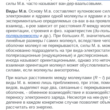
силы М.в. часто называют ван-дер-ваальсовыми.
Виды М.в.
Основу М.в. составляют кулоновские си
электронами и ядрами одной молекулы и ядрами и э
экспериментально определяемых св-вах в-ва проявл
взаимод., к-рое зависит от расстояния
R
между моле
ориентации, строения и физ. характеристик (
ди-пол
поляризуемости
и др.). При больших
R,
значительн
линейные размеры
l
самих молекул, вследствие чег
оболочки молекул не перекрываются, силы М. в. мож
обоснованно подразделить на три вида-электростати
поляризационные (индукционные) и дисперсионные. 
иногда называют ориентационными, однако это неточ
взаимная ориентация молекул может обусловливатьс
силами, если молекулы анизотропны.
При малых расстояниях между молекулами (
R ~ l
) р
виды М. в. можно лишь приближенно, при этом, пом
видов, выделяют еще два, связанные с перекрывани
оболочек, - обменное взаимодействие и взаимодейс
переносу электронного заряда. Несмотря на нек-рую 
деление в каждом конкретном случае позволяет объяс
рассчитать его энергию.