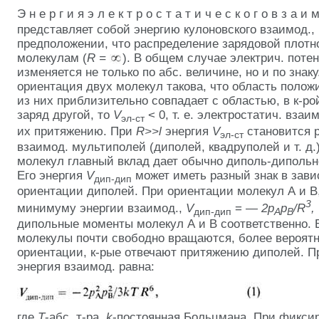
Э н е р г и я э л е к т р о с т а т и ч е с к о г о в з а и 
представляет собой энергию кулоновского взаимод.,
предположении, что распределение зарядовой плотно
молекулам (
R =
). В общем случае электрич. поте
изменяется не только по абс. величине, но и по знак
ориентация двух молекул такова, что область полож
из них приблизительно совпадает с областью, в к-ро
заряд другой, то
V
< 0, т. е. электростатич. взаи
эл-ст
их притяжению. При
R>>l
энергия
V
становится 
эл-ст
взаимод. мультиполей (диполей, квадруполей и т. д.
молекул главный вклад дает обычно диполь-дипольн
Его энергия
V
может иметь разный знак в зави
дип-дип
ориентации диполей. При ориентации молекул А и В
3
минимуму энергии взаимод.,
V
= —
2p
p
/R
,
дип-дип
A
B
дипольные моменты молекул А и В соответственно. В
молекулы почти свободно вращаются, более вероят
ориентации, к-рые отвечают притяжению диполей. П
энергия взаимод. равна:
где
Т
-абс. т-ра,
k
-постоянная Больцмана. При фикси