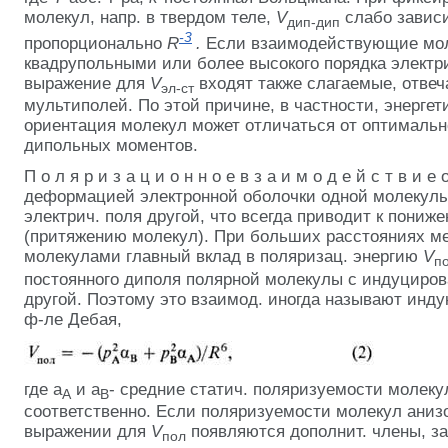
молекул, напр. в твердом теле,
V
слабо завис
дип-дип
-3
пропорционально
R
.
Если взаимодействующие мо
квадрупольными или более высокого порядка электр
выражение для
V
входят также слагаемые, отве
эл-ст
мультиполей. По этой причине, в частности, энергет
ориентация молекул может отличаться от оптимальн
дипольных моментов.
П о л я р и з а ц и о н н о е в з а и м о д е й с т в и 
деформацией электронной оболочки одной молекул
электрич. поля другой, что всегда приводит к пониж
(притяжению молекул). При больших расстояниях 
молекулами главный вклад в поляризац. энергию
V
п
постоянного диполя полярной молекулы с индуциро
другой. Поэтому это взаимод. иногда называют инд
ф-ле Дебая,
где a
и a
- средние статич. поляризуемости молеку
А
B
соответственно. Если поляризуемости молекул анизо
выражении для
V
появляются дополнит. члены, з
пол