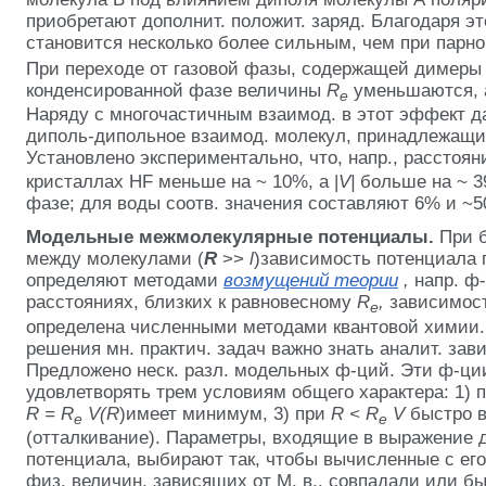
приобретают дополнит. положит. заряд. Благодаря эт
становится несколько более сильным, чем при парн
При переходе от газовой фазы, содержащей димеры
конденсированной фазе величины
R
уменьшаются, a
e
Наряду с многочастичным взаимод. в этот эффект да
диполь-дипольное взаимод. молекул, принадлежащ
Установлено экспериментально, что, напр., расстоя
кристаллах HF меньше на ~ 10%, а |
V|
больше на ~ 3
фазе; для воды соотв. значения составляют 6% и ~
Модельные межмолекулярные потенциалы.
При 
между молекулами (
R
>>
l
)зависимость потенциала 
определяют методами
возмущений теории
,
напр. ф-
расстояниях, близких к равновесному
R
,
зависимос
e
определена численными методами квантовой химии.
решения мн. практич. задач важно знать аналит. за
Предложено неск. разл. модельных ф-ций. Эти ф-ц
удовлетворять трем условиям общего характера: 1) 
R = R
V(R
)имеет минимум, 3) при
R < R
V
быстро в
e
e
(отталкивание). Параметры, входящие в выражение 
потенциала, выбирают так, чтобы вычисленные с ег
физ. величин, зависящих от М. в., совпадали или б