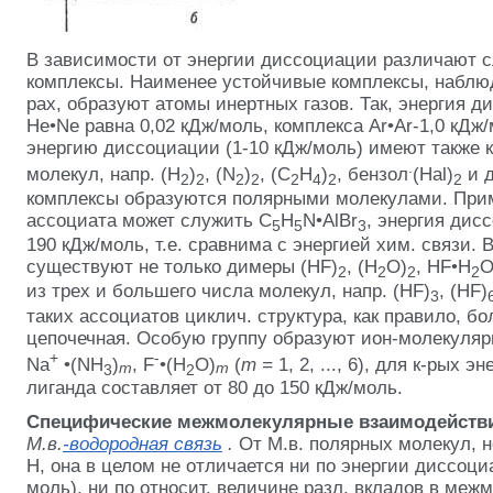
В зависимости от энергии диссоциации различают 
комплексы. Наименее устойчивые комплексы, наблю
рах, образуют атомы инертных газов. Так, энергия 
Не•Ne равна 0,02 кДж/моль, комплекса Аr•Аr-1,0 кДж/
энергию диссоциации (1-10 кДж/моль) имеют также 
.
молекул, напр. (Н
)
, (N
)
, (С
Н
)
, бензол
(Наl)
и д
2
2
2
2
2
4
2
2
комплексы образуются полярными молекулами. Прим
ассоциата может служить C
H
N•AlBr
, энергия дис
5
5
3
190 кДж/моль, т.е. сравнима с энергией хим. связи. 
существуют не только димеры (HF)
, (H
O)
, HF•H
O
2
2
2
2
из трех и большего числа молекул, напр. (HF)
, (HF)
3
таких ассоциатов циклич. структура, как правило, б
цепочечная. Особую группу образуют ион-молекуляр
+
-
Na
•(NH
)
, F
•(H
O)
(
m =
1, 2, ..., 6), для к-рых 
m
m
3
2
лиганда составляет от 80 до 150 кДж/моль.
Специфические межмолекулярные взаимодейств
М.в.
-водородная связь
.
От М.в. полярных молекул, 
Н, она в целом не отличается
ни по энергии диссоци
моль), ни по относит. величине разл. вкладов в межм