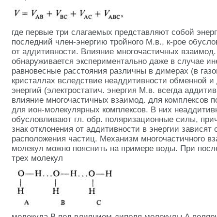
где первые три слагаемых представляют собой энерг
последний член-энергию тройного М.в., к-рое обусл
от аддитивности. Влияние многочастичных взаимод. 
обнаруживается экспериментально даже в случае ине
равновесные расстояния различны в димерах (в газо
кристаллах вследствие неаддитивности обменной и
энергий (электростатич. энергия М.в. всегда аддитив
влияние многочастичных взаимод. для комплексов п
для ион-молекулярных комплексов. В них неаддитивн
обусловливают гл. обр. поляризационные силы, при
знак отклонения от аддитивности в энергии зависят 
расположения частиц. Механизм многочастичного в
молекул можно пояснить на примере воды. При посл
трех молекул
молекула В под влиянием диполя молекулы А поляри