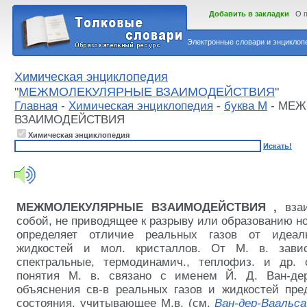
Добавить в закладки
О 
Электронные словари и энциклопе
Химическая энциклопедия
"
МЕЖМОЛЕКУЛЯРНЫЕ ВЗАИМОДЕЙСТВИЯ
"
Главная
-
Химическая энциклопедия
-
буква М
- МЕ
ВЗАИМОДЕЙСТВИЯ
Химическая энциклопедия
Искать!
МЕЖМОЛЕКУЛЯРНЫЕ ВЗАИМОДЕЙСТВИЯ
,
вза
собой, не приводящее к разрыву или образованию но
определяет отличие реальных газов от идеал
жидкостей и мол. кристаллов. От М. в. завис
спектральные, термодинамич., теплофиз. и др. 
понятия М. в. связано с именем Й. Д. Ван-дер
объяснения св-в реальных газов и жидкостей пре
состояния, учитывающее М.в. (см.
Ван-дер-Ваальса