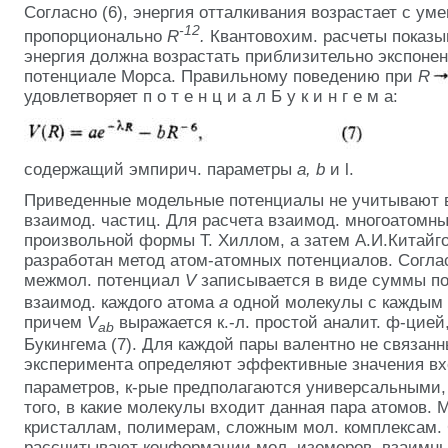
Согласно (6), энергия отталкивания возрастает с у
-12
пропорционально
R
.
Квантовохим. расчеты показыв
энергия должна возрастать приблизительно экспонен
потенциале Морса. Правильному поведению при
R
удовлетворяет п о т е н ц и а л Б у к и н г е м а:
содержащий эмпирич. параметры
а, b
и l.
Приведенные модельные потенциалы не учитывают 
взаимод. частиц. Для расчета взаимод. многоатомн
произвольной формы Т. Хиллом, а затем А.И.Китайг
разработан метод атом-атомных потенциалов. Согла
межмол. потенциал
V
записывается в виде суммы п
взаимод. каждого атома
а
одной молекулы с каждым
причем
V
выражается к.-л. простой аналит. ф-цией
ab
Букингема (7). Для каждой пары валентно не связан
эксперимента определяют эффективные значения в
параметров, к-рые предполагаются универсальными,
того, в какие молекулы входит данная пара атомов. 
кристаллам, полимерам, сложным мол. комплексам.
рассчитывают конформации мол. изомеров, взаимн