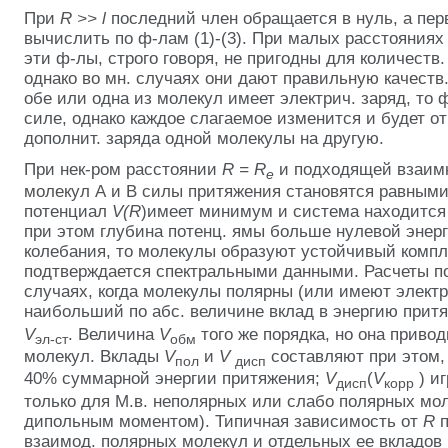
При
R >>
l
последний член обращается в нуль, а пер
вычислить по ф-лам (1)-(3). При малых расстояния
эти ф-лы, строго говоря, не пригодны для количеств
однако во мн. случаях они дают правильную качеств.
обе или одна из молекул имеет электрич. заряд, то ф
силе, однако каждое слагаемое изменится и будет о
дополнит. заряда одной молекулы на другую.
При нек-ром расстоянии
R = R
и подходящей взаим
e
молекул А и В силы притяжения становятся равными
потенциал
V(R
)имеет минимум и система находится
при этом глубина потенц. ямы больше нулевой энер
колебания, то молекулы образуют устойчивый компле
подтверждается спектральными данными. Расчеты по
случаях, когда молекулы полярны (или имеют электр
наибольший по абс. величине вклад в энергию прит
V
. Величина
V
того же порядка, но она приво
эл-ст
обм
молекул. Вклады
V
и
V
составляют при этом, 
пол
дисп
40% суммарной энергии притяжения;
V
(
V
) иг
дисп
корр
только для М.в. неполярных или слабо полярных мо
дипольным моментом). Типичная зависимость от
R
взаимод. полярных молекул и отдельных ее вкладов 