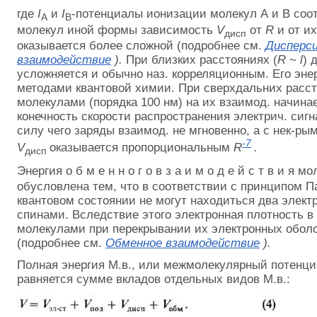
где
I
и
I
-потенциалы ионизации молекул А и В соот
А
B
молекул иной формы зависимость
V
от
R
и от и
дисп
оказывается более сложной (подробнее см.
Дисперс
взаимодействие
).
При близких расстояниях (
R
~
l
) 
усложняется и обычно наз. корреляционным. Его эне
методами квантовой химии. При сверхдальних расс
молекулами (порядка 100 нм) на их взаимод. начина
конечность скорости распространения электрич. сигна
силу чего заряды взаимод. не мгновенно, а с нек-ры
-7
V
оказывается пропорциональным
R
.
дисп
Энергия о б м е н н о г о в з а и м о д е й с т в и я м
обусловлена тем, что в соответствии с принципом П
квантовом состоянии не могут находиться два элект
спинами. Вследствие этого электронная плотность в
молекулами при перекрывании их электронных обол
(подробнее см.
Обменное взаимодействие
).
Полная энергия М.в., или межмолекулярный потенц
равняется сумме вкладов отдельных видов М.в.: