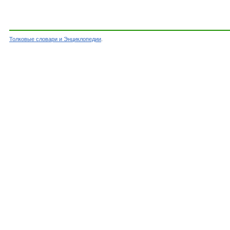
Толковые словари и Энциклопедии
.
Словарь - МЕЖМОЛЕКУЛЯРНЫЕ ВЗАИМОДЕЙСТВИ