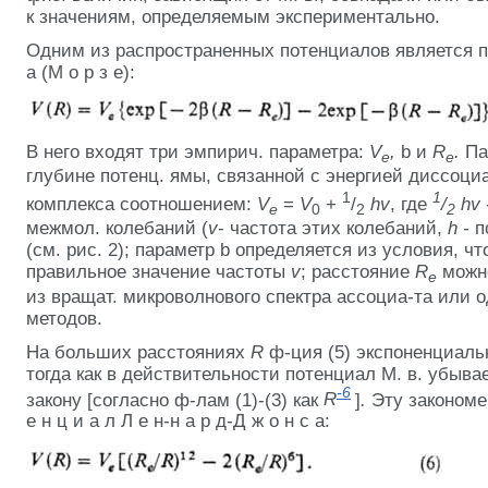
к значениям, определяемым экспериментально.
Одним из распространенных потенциалов является п о
а (М о р з е):
В него входят три эмпирич. параметра:
V
,
b и
R
.
Па
e
e
глубине потенц. ямы, связанной с энергией диссоц
1
1
комплекса соотношением:
V
=
V
+
/
hv
, где
/
hv
e
0
2
2
межмол. колебаний (
v
- частота этих колебаний,
h -
п
(см. рис. 2); параметр b определяется из условия, ч
правильное значение частоты
v
; расстояние
R
можн
e
из вращат. микроволнового спектра ассоциа-та или 
методов.
На больших расстояниях
R
ф-ция (5) экспоненциаль
тогда как в действительности потенциал М. в. убыва
-6
закону [согласно ф-лам (1)-(3) как
R
]
.
Эту закономе
е н ц и а л Л е н-н а р д-Д ж о н с а: