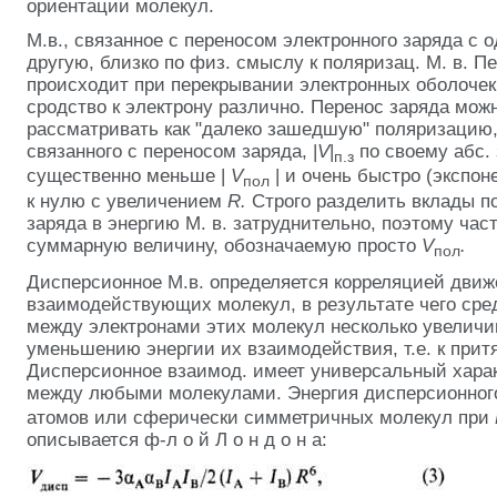
ориентации молекул.
М.в., связанное с переносом электронного заряда с 
другую, близко по физ. смыслу к поляризац. М. в. П
происходит при перекрывании электронных оболочек
сродство к электрону различно. Перенос заряда мож
рассматривать как "далеко зашедшую" поляризацию, 
связанного с переносом заряда, |
V
|
по своему абс.
п.з
существенно меньше |
V
| и очень быстро (экспо
пол
к нулю с увеличением
R.
Строго разделить вклады п
заряда в энергию М. в. затруднительно, поэтому ча
суммарную величину, обозначаемую просто
V
.
пол
Дисперсионное М.в. определяется корреляцией движ
взаимодействующих молекул, в результате чего сре
между электронами этих молекул несколько увеличив
уменьшению энергии их взаимодействия, т.е. к при
Дисперсионное взаимод. имеет универсальный харак
между любыми молекулами. Энергия дисперсионног
атомов или сферически симметричных молекул при
описывается ф-л о й Л о н д о н а: