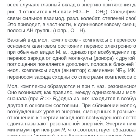
всех случаях главный вклад в энергию притяжения 
рис. 1 относится к Н-связи НО—Н ...ОН
). Специфич
2
связи сильное взаимод. разл. колебат. степеней сво
Это приводит, в частности, к длинноволновому см
полосы АН-группы (напр., О—Н).
Важный вид мол. комплексов - комплексы с переносо
основном квантовом состоянии перенос электронного
при обычных видах М. в., однако при возбуждении п
перенос заряда от одной молекулы (донора) к другой 
поглощения появляется дополнит. полоса в ближней
-мол. комплексы иода (акцептор) с аминами NR
. ИК
3
переносом заряда сходны со спектрами комплексов 
Мол. комплексы образуются и при т. наз. резонансн
Оно возникает, как правило, между одинаковыми мол
сначала (при
R >>
R
)одна из них находится в возб
e
другая-в основном состоянии. При сближении молек
возбужденных уровня энергии, смещенных в разные 
отношению к энергии исходного возбужденного состо
сдвига называют резонансной энергией. Энергия ниж
минимум при нек-ром
R,
что соответствует образова
комплекса (димера) в возбужденном состоянии (рис. 