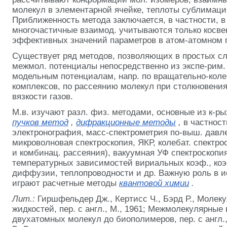
молекул в элементарной ячейке, теплоты сублимаци
Приближенность метода заключается, в частности, в 
многочастичные взаимод. учитываются только косве
эффективных значений параметров в атом-атомном 
Существует ряд методов, позволяющих в простых сл
межмол. потенциалы непосредственно из экспе-рим. 
модельным потенциалам, напр. по вращательно-колеб
комплексов, по рассеянию молекул при столкновени
вязкости газов.
М.в. изучают разл. физ. методами, основные из к-ры
пучков метод
,
дифракционные методы
,
в частност
электронография, масс-спектрометрия по-выш. давл
микроволновая спектроскопия, ЯКР, колебат. спектр
и комбинац. рассеяния), вакуумная УФ спектроскопи
температурных зависимостей вириальных коэф., коэ
диффузии, теплопроводности и др. Важную роль в и
играют расчетные методы
квантовой химии
.
Лит.:
Гиршфельдер Дж., Кертисс Ч., Бэрд Р., Молеку
жидкостей, пер. с англ., М., 1961; Межмолекулярные
двухатомных молекул до биополимеров, пер. с англ.,