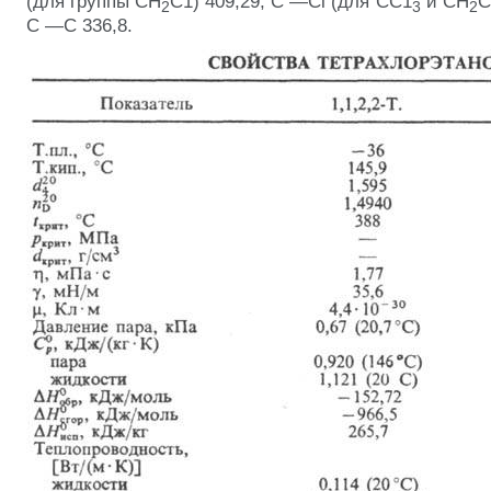
(для группы СН
С1) 409,29, С —Сl (для СС1
и СН
С
2
3
2
С —С 336,8.