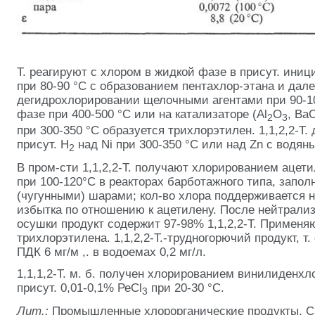
Т. реагируют с хлором в жидкой фазе в присут. иниц
при 80-90 °С с образованием пентахлор-этана и дале
дегидрохлорировании щелочными агентами при 90-10
фазе при 400-500 °С или на катализаторе (Аl
О
, ВаС
2
3
при 300-350 °С образуется трихлорэтилен. 1,1,2,2-Т.
присут. Н
над Ni при 300-350 °С или над Zn с водян
2
В пром-сти 1,1,2,2-Т. получают хлорированием ацет
при 100-120°С в реакторах барботажного типа, запо
(чугунными) шарами; кол-во хлора поддерживается н
избытка по отношению к ацетилену. После нейтрали
осушки продукт содержит 97-98% 1,1,2,2-Т. Применяю
трихлорэтилена. 1,1,2,2-Т.-трудногорючий продукт, т.
ПДК 6 мг/м ,. в водоемах 0,2 мг/л.
1,1,1,2-Т. м. б. получен хлорированием винилиденхл
присут. 0,01-0,1% РеСl
при 20-30 °С.
3
Лит.:
Промышленные хлорорганические продукты. Сп