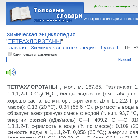
Добавить в закладки
О 
Электронные словари и энциклопе
Химическая энциклопедия
"
ТЕТРАХЛОРЭТАНЫ
"
Главная
-
Химическая энциклопедия
-
буква Т
- ТЕТ
Химическая энциклопедия
Искать!
ТЕТРАХЛОРЭТАНЫ
,
мол. м. 167,85. Различают 1,
1,1,1,2-Т. ССl
СН
Сl; бесцв. жидкости (см.
табл
.) с
3
2
хорошо раств. во мн. орг. р-рителях. Для 1,1,2,2-Т.
массе): 0,13 (20 °С), 0,34 (55,6 °С), р-римость воды в 
образует азеотропную смесь с водой (т. кип. 93,7 °С
энергии связей (кДж/моль) С—H 409,2, С —Сl 31
1,1,1,2-Т. р-римость в воде (% по массе): 0,109 (20
римость воды в 1,1,1,2-Т. 0,056 (25 °С); энергии с