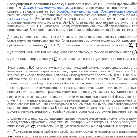
Возбужденные состояния молекул.
Колебат. и вращат. B.C. играют чрезвычайн
циях (см.
Динамика элементарного акта
р-ции); информацию о строении и св-ва
соответствующие спектры (см.
Колебательные спектры
.
Вращательные спект
высшие колебат. B.C., получаемые путем многократного поглощения фотонов одно
лазерная химия
.
Электронные B.C. отличаются от остальных тем, что характери
строение молекул и их хим. св-ва. Эти B.C. определяют протекание фотохим., а 
плазмохим. р-ций. B.C., обладающие одновременно избыточной электронной и кол
состояниями. В данной статье рассмотрена классификация и особенности электр
Для двухатомных молекул, как и для атомов, удается использовать классификац
основанную на квантовых числах. Электронные состояния молекул, обладающие
орбитального момента
=0, 1, 2, ... обозначают соотв. греческими буквами
мультиплетность состояния индексом слева вверху, а сумму квантовых чисел
мультиплета - справа внизу (
-квантовое число проекции электронного спина на
Электронные B.C. многоатомных молекул классифицируют, основываясь на св-в
волновых ф-ций или характере молекулярных орбиталей, занятых "холостыми" эл
квантовых чисел электронов для таких молекул теряет простой смысл. Св-ва си
ций молекул обозначают в соответствии с теорией групп симметрии. Так, для мол
группе симметрии C
, существует 4 возможных типа симметрии волновой ф-ции
2V
того, сохраняется или меняется ее знак при операциях симметрии, свойственных
обозначения типа симметрии, индексом слева вверху указывают мультиплетност
ниж. индексе показывают, сохраняется или меняется знак волновой ф-ции при о
отметить, что такая классификация в неявном виде предполагает сохранение в B
основного состояния. Это справедливо в общем виде лишь при рассмотрении спе
выполняется принцип Франка-Кондона. На самом же деле у мн. молекул равновесн
может сильно отличаться от конфигурации в основном состоянии (примеры см.
н
В сложных молекулах, обладающих малым числом элементов симметрии, ограни
молекулярных орбиталей, содержащих неспаренные электроны. В орг. молекулах
связывающие
, связывающие
(делокализованные в ароматич. и сопряженн
и
, несвязывающие орбитали своб. пар электронов гетероатомов и (ортогонал