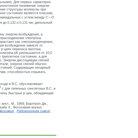
льными). Для первых характерно
 монотонное понижение энергии
ение структуры молекулы при
ное состояние является плоским,
пирамидальные с углом между С—О
я до 0,132 и 0,131 нм; дипольный
ну энергии возбуждения, а
и присоединении электрона
озрастают как электронодонорные,
при возбуждении зависит от
 р-циях переноса протона
величина рК уменьшается от 10,0
в триплетное состояние, а для
ие. Энергии диссоциации связей
итали, энергии связей обычно
остояний. Содержащие непарный
алам, способностью отрывать
еходе в B.C. обусловливает
8
с для типичных синглетных B.C. и
 очень быстрые р-ции, обладающие
англ., М., 1969; Барлтроп Дж.,
 Окабе X., Фотохимия малых
мохимия
,
Радиационная химия
,