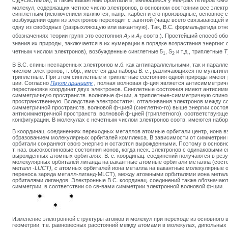
с
системой), а также вакантные орбитали и, имеющиеся у нек-рых гетероатомов 
молекул, содержащих четное число электронов, в основном состоянии все электр
синглетным (исключением являются, напр., карбен и его производные, основное с
возбуждении один из электронов переходит с занятой (чаще всего связывающей 
одну из свободных (разрыхляющую или вакантную). Так, B.C. формальдегида отн
обозначениях теории групп это состояния
А
и
А
соотв.). Простейший способ об
2
1
знания их природы, заключается в их нумерации в порядке возрастания энергии: 
четным числом электронов), возбужденные синглетные 5
, S
и т.д., триплетные
T
1
2
В B.C. спины неспаренных электронов м.б. как антипараллельными, так и парал
числом электронов, т. обр., имеется два набора В. с., различающихся по мультипл
триплетные. При этом синглетные и триплетные состояния одной природы имеют 
ции. Согласно
Паули принципу
,
полная волновая ф-ция является антисимметрично
перестановке координат двух электронов. Синглетные состояния имеют антисим
симметричную пространств. волновые ф-ции, а триплетные-симметричную спин
пространственную. Вследствие электростатич. отталкивания электронов между со
симметричной пространств. волновой ф-цией (синглетно-го) выше энергии состо
антисимметричной пространств. волновой ф-цией (триплетного), соответствующе
конфигурации. В молекулах с нечетным числом электронов соотв. имеются набор
В координац. соединениях переходных металлов атомные орбитали центр, иона в
образованием молекулярных орбиталей комплекса. В зависимости от симметрии
орбитали сохраняют свою энергию и остаются вырожденными. Поэтому в основно
т. наз. высокоспиновые состояния ионов, когда неск. электронов с одинаковыми
вырожденных атомных орбиталях. В. с. координац. соединений получаются в резу
молекулярных орбиталей лиганда на вакантные атомные орбитали металла (состо
металл -
LUCT
), с
атомных орбиталей иона металла на вакантные молекулярные о
переноса заряда металл-лиганд-MLCT), между атомными орбиталями иона мета
орбиталями лигандов. Электронные B.C. координац. соединений также обозначают
симметрии, в соответствии со св-вами симметрии электронной волновой ф-ции.
Изменение электронной структуры атомов и молекул при переходе из основного в 
геометрии, т.е. равновесных расстояний между атомами в молекулах, дипольных