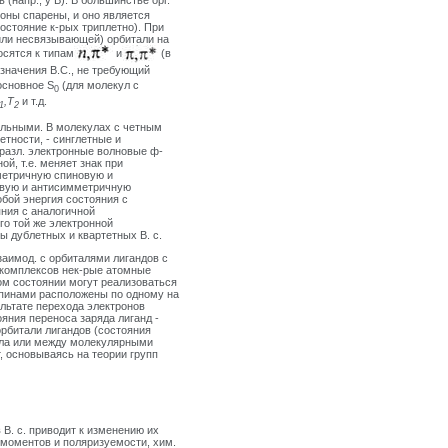
(напр., у В). В большинстве орг.
оны спарены, и оно является
остояние к-рых триплетно). При
или несвязывающей) орбитали на
осятся к типам
и
(в
означения B.C., не требующий
основное S
(для молекул с
0
,Т
и т.д.
1
2
лельными. В молекулах с четным
етности, - синглетные и
разл. электронные волновые ф-
й, т.е. меняет знак при
метричную спиновую и
овую и антисимметричную
бой энергия состояния с
яния с аналогичной
го той же электронной
ы дублетных и квартетных В. с.
заимод. с орбиталями лигандов с
 комплексов нек-рые атомные
м состоянии могут реализоваться
 спинами расположены по одному на
льтате перехода электронов
яния переноса заряда лиганд -
рбитали лигандов (состояния
лла или между молекулярными
, основываясь на теории групп
В. с. приводит к изменению их
 моментов и поляризуемости, хим.