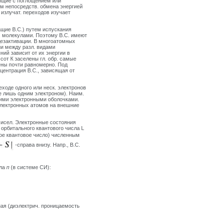
ящие с поглощением или
ем непосредств. обмена энергией
излучат. переходов изучает
ащие B.C.) путем испускания
р. молекулами. Поэтому B.C. имеют
дезактивации. В многоатомных
и между разл. видами
ний зависит от их энергии в
сот К заселены гл. обр. самые
лены почти равномерно. Под
центрация B.C., зависящая от
ходе одного или неск. электронов
ые лишь одним электроном). Наим.
ними электронными оболочками.
оэлектронных атомов на внешние
чисел. Электронные состояния
 орбитального квантового числа L
ое квантовое число) численным
-справа внизу. Напр., B.C.
сла
п
(в системе СИ):
ная (диэлектрич. проницаемость