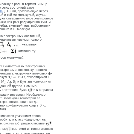
о важную роль в термич. хим. р-
х этих состояний дают
ры
).
Р-ции, протекающие через
й и той же молекулой, изучает
зуют совершенно иное электронное
также нек-рых радиационно-хим. и
ебат. энергией, наз. вибронными
онных B.C. молекул.
ию электронных состояний,
 квантовым числом полного
, указывая
+
-компоненту
 ось молекулы).
ах симметрии их электронных
ектронами, поскольку понятие
мметрии электронных волновых ф-
екул Н
СО, Н
О, относящихся к
2
2
 (
A
, A
, В
и
В
)в зависимости от
1
2
1
2
 данной группе. Помимо
ь состояния. Буквы
и
и
в правом
перации инверсии. Необходимо
.C. молекулы геометрии ее
ктров поглощения, когда
ая конфигурация ядер в В. с.
иже
).
чиваются указанием типов
 орбитали классифицируют на
ых системах), разрыхляющие
ьные
системе) и l (сопряженные