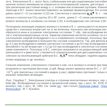
св-в. Электронные В. с. могут быть стабильными или диссоциативными (нестаби
наличие полного минимума на поверхности потенциальной энергии, для вторых -
при увеличении расстояния между к.-л. атомами или атомными группами. Измен
переходе в B.C. можно проиллюстрировать на примере формальдегида. Его основ
длина связи С—О составляет 0,122 нм. Синглетное и триплетное
В. с. - 
связью и плоскостью СН
-группы 20 и 35° соотв.; длина С—О связи увеличиваетс
2
момент молекулы в основном состоянии 2,ЗD, в возбужденном син-глетном-1,6D.
Потенциалы ионизации (первые) молекул и атомов в В. с. уменьшаются на величи
сродство к электрону возрастает на ту же величину, поскольку при ионизации ил
образуются ионы в основном электронном состоянии. Т. обр., при возбуждении в
так и электроноакцепторные св-ва. Характер изменения кислотно-основных св-в 
соотношения энергий возбуждения к-ты и сопряженного основания, поскольку при
электронное возбуждение в большинстве случаев сохраняется. Так, для фенола 
до 4,1 при возбуждении в нижнее синглетное состояние и до 8,5 при возбуждении 
бензойной к-ты рК возрастает с 4,2 до 9,5 при возбуждении в синглетное состоян
также изменяются. Поскольку в B.C. электрон оказывается на разрыхляющей орб
уменьшаются и даже могут становиться отрицательными для диссоциативных с
электрон на несвязывающей орбитали B.C.
-типа обладают, подобно радик
атомы водорода от др. молекул.
Сильное изменение электронного строения и хим. св-в молекул и атомов при пер
-
возможность протекания фотохим. р-ций. Ввиду малого времени жизни B.C. (~ 10
-5
~10
с для триплетных состояний в жидких р-рах) эффективно протекают только
малыми энергиями активации.
Лит.:
Герцберг Г., Электронные спектры и строение многоатомных молекул, пер. с 
Койл Дж., Возбужденные состояния в органической химии, пер. с англ., М., 1978;
молекул, пер. с англ., М., 1981. См. также
лит
. при статьях
Лазерная химия
,
Плаз
Фотохимия
. М. Г.
Кузьмин
.