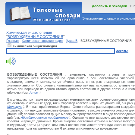
Добавить в закладки
О 
Электронные словари и энциклопе
Химическая энциклопедия
"
ВОЗБУЖДЕННЫЕ СОСТОЯНИЯ
"
Главная
-
Химическая энциклопедия
-
буква В
- ВОЗБУЖДЕННЫЕ СОСТОЯНИЯ
Химическая энциклопедия
Искать!
ВОЗБУЖДЕННЫЕ СОСТОЯНИЯ
,
энергетич. состояния атомов и моле
характеризующиеся избыточной по сравнению с осн. состоянием энергией
механики, атомы и молекулы устойчивы лишь в нек-рых стационарных состо
значения энергии. Состояние с наинизшей энергией наз. основным, остальные -
атома при переходе из одного стационарного состояния в другое связано с изм
оболочки (см.
Атом
).
В молекулах при таком переходе может меняться как электронное состояние, св
относительно атомных ядер, так и характер колебат. и вращат. движений, в к-рых
Молекула
).
В т. наз. приближении Борна - Оппенгеймера рассматривают каждый 
отдельности и находят волновые ф-ции и соответствующие значения энергии для э
движений; полная волновая ф-ция молекулы представляется в виде произведени
ций (см.
Адиабатическое приближение
).
Однако не всегда можно достаточно точ
колебат. и вращат. движения. Кроме энергии, состояния атомов и молекул могут
и ядерным); частицы в разл. спиновых состояниях имеют почти одинаковые энерги
наложении поля напряженностью Я их энергии изменяются по-разному.