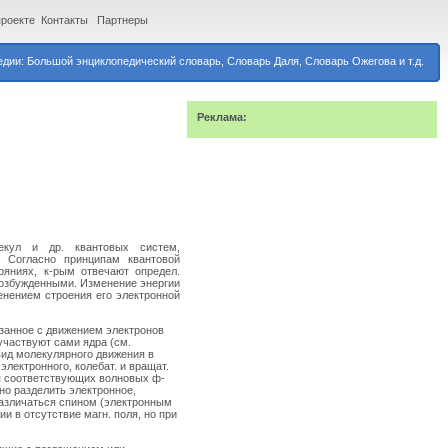
проекте
Контакты
Партнеры
дии: Большой энциклопедический словарь, Словарь Даля, Словарь Ожегова и т.д.
Реклама:
кул и др. квантовых систем,
. Согласно принципам квантовой
яниях, к-рым отвечают определ.
возбужденными. Изменение энергии
енением строения его электронной
язанное с движением электронов
 участвуют сами ядра (см.
вид молекулярного движения в
лектронного, колебат. и вращат.
я соответствующих волновых ф-
но разделить электронное,
 различаться спином (электронным
и в отсутствие магн. поля, но при