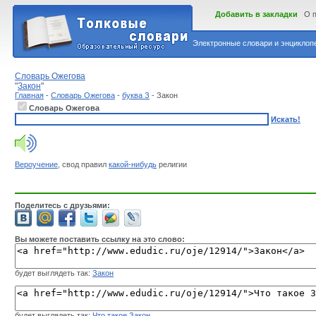
Добавить в закладки
О 
Электронные словари и энциклопе
Словарь Ожегова
"
Закон
"
Главная
-
Словарь Ожегова
-
буква З
- Закон
Словарь Ожегова
Искать!
Вероучение
, свод правил
какой-нибудь
религии
Поделитесь с друзьями:
Вы можете поставить ссылку на это слово:
будет выглядеть так:
Закон
будет выглядеть так:
Что такое Закон