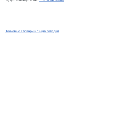
Толковые словари и Энциклопедии
.
Словарь - Закон - Словарь Ожегова - Толковы