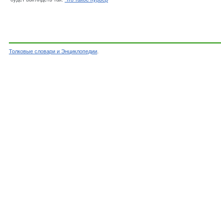
Толковые словари и Энциклопедии
.
Словарь - Курьер - Словарь Ожегова - Толков