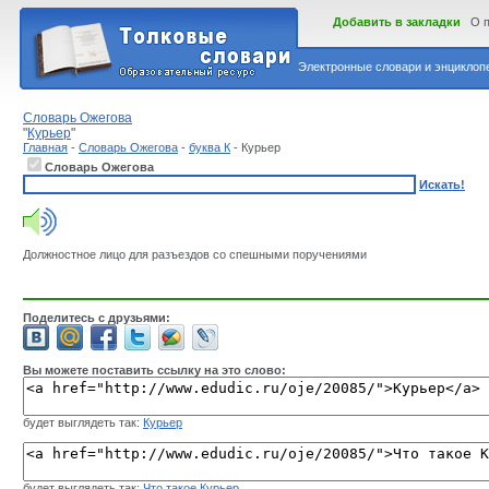
Добавить в закладки
О 
Электронные словари и энциклопе
Словарь Ожегова
"
Курьер
"
Главная
-
Словарь Ожегова
-
буква К
- Курьер
Словарь Ожегова
Искать!
Должностное лицо для разъездов со спешными поручениями
Поделитесь с друзьями:
Вы можете поставить ссылку на это слово:
будет выглядеть так:
Курьер
будет выглядеть так:
Что такое Курьер