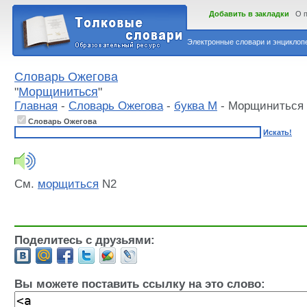
Добавить в закладки
О 
Электронные словари и энциклопе
Словарь Ожегова
"
Морщиниться
"
Главная
-
Словарь Ожегова
-
буква М
- Морщиниться
Словарь Ожегова
Искать!
См.
морщиться
N2
Поделитесь с друзьями:
Вы можете поставить ссылку на это слово: