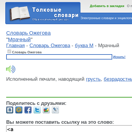
Добавить в закладки
О 
Электронные словари и энциклопе
Словарь Ожегова
"
Мрачный
"
Главная
-
Словарь Ожегова
-
буква М
- Мрачный
Словарь Ожегова
Искать!
Исполненный печали, наводящий
грусть
,
безрадостн
Поделитесь с друзьями:
Вы можете поставить ссылку на это слово: