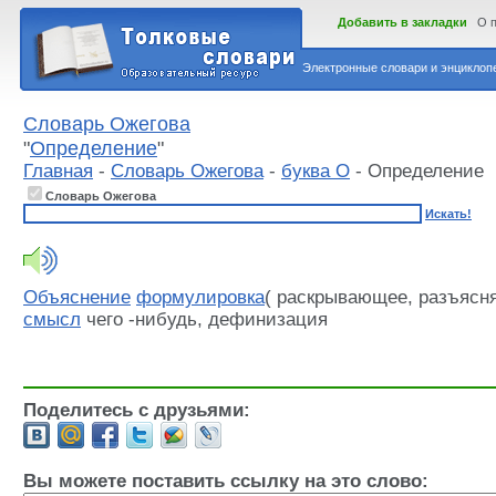
Добавить в закладки
О 
Электронные словари и энциклопе
Словарь Ожегова
"
Определение
"
Главная
-
Словарь Ожегова
-
буква О
- Определение
Словарь Ожегова
Искать!
Объяснение
формулировка
( раскрывающее, разъяс
смысл
чего -нибудь, дефинизация
Поделитесь с друзьями:
Вы можете поставить ссылку на это слово: