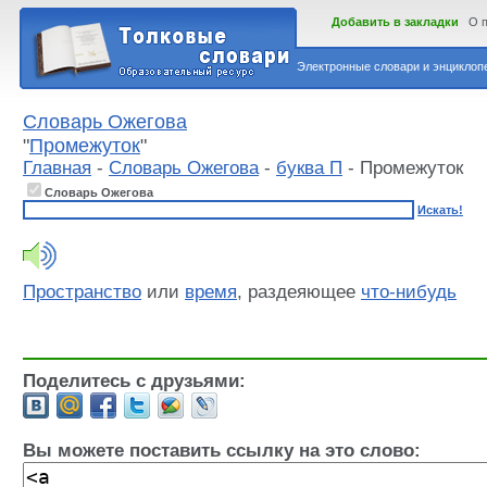
Добавить в закладки
О 
Электронные словари и энциклопе
Словарь Ожегова
"
Промежуток
"
Главная
-
Словарь Ожегова
-
буква П
- Промежуток
Словарь Ожегова
Искать!
Пространство
или
время
, раздеяющее
что-нибудь
Поделитесь с друзьями:
Вы можете поставить ссылку на это слово: