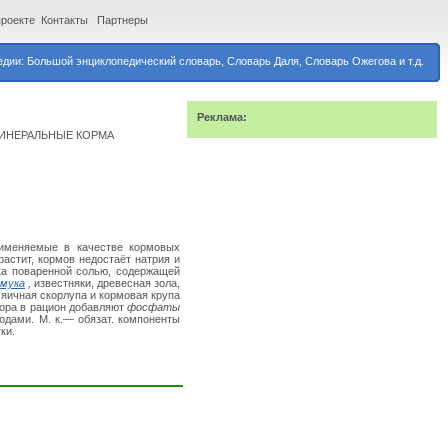
проекте
Контакты
Партнеры
дии: Большой энциклопедический словарь, Словарь Даля, Словарь Ожегова и т.д.
Реклама:
МИНЕРАЛЬНЫЕ КОРМА
применяемые в качестве кормовых
растит, кормов недостаёт
натрия и
ка поваренной солью, содержащей
 мука
,
известняки, древесная зола,
 яичная скорлупа и кормовая крупа
фора в рацион добавляют
фосфаты
одами. М. к.— обязат. компоненты
ки.