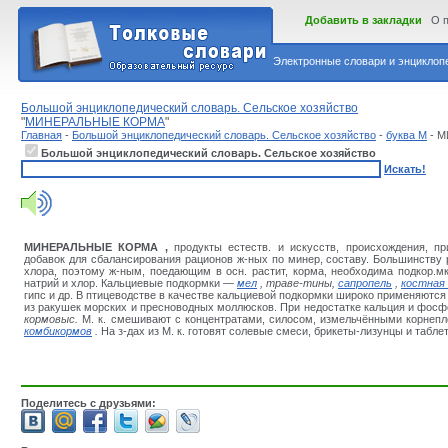
Добавить в закладки
О 
Электронные словари и энциклопе
Большой энциклопедический словарь. Сельское хозяйство
"
МИНЕРАЛЬНЫЕ КОРМА
"
Главная
-
Большой энциклопедический словарь. Сельское хозяйство
-
буква М
- 
Большой энциклопедический словарь. Сельское хозяйство
Искать!
МИНЕРАЛЬНЫЕ КОРМА ,
продукты естеств. и искусств, происхождения, 
добавок для сбалансирования рационов ж-ных по минер, составу. Большинству 
хлора, поэтому ж-ным, поедающим в осн. растит, корма, необходима подкор.м
натрий и хлор. Кальциевые подкормки —
мел
,
траве-тины
,
сапропель
,
костная
гипс и др. В птицеводстве в качестве кальциевой подкормки широко применяются
из ракушек морских и пресноводных моллюсков. При недостатке кальция и фос
кормовыс
.
М. к. смешивают с концентратами, силосом, измельчёнными
корнепл
комбикормов
.
На з-дах из М. к. готовят солевые смеси, брикеты-лизунцы и таблет
Поделитесь с друзьями: