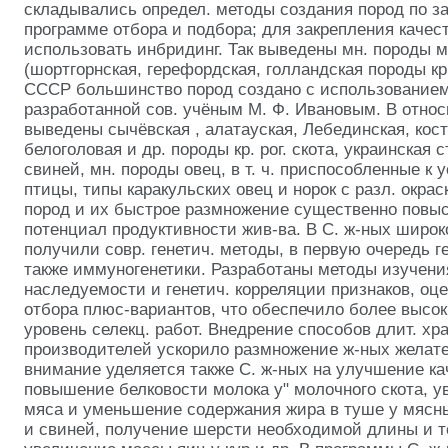
складывались определ. методы создания пород по з
программе отбора и подбора; для закрепления качес
использовать инбридинг. Так выведены мн. породы м
(шортгорнская, герефордская, голландская породы кр. 
СССР большинство пород создано с использованием
разработанной сов. учёным
М. Ф. Ивановым. В относ
выведены сычёвская
, алатауская, Лебединская, кос
белоголовая и др. породы кр. рог. скота, украинская 
свиней, мн. породы овец, в т. ч. приспособленные к 
птицы, типы каракульских овец и норок с разл. окра
пород и их быстрое размножение существенно повыс
потенциал продуктивности жив-ва. В С. ж-ных широ
получили совр. генетич. методы, в первую очередь г
также иммуногенетики. Разработаны методы изучени
наследуемости и генетич. корреляции признаков, оце
отбора плюс-вариантов, что обеспечило более высок
уровень селекц. работ. Внедрение способов длит. хр
производителей ускорило размножение ж-ных желате
внимание уделяется также С. ж-ных на улучшение к
повышение белковости молока у" молочного скота, 
мяса и уменьшение содержания жира в туше у мясных
и свиней, получение шерсти необходимой длины и т