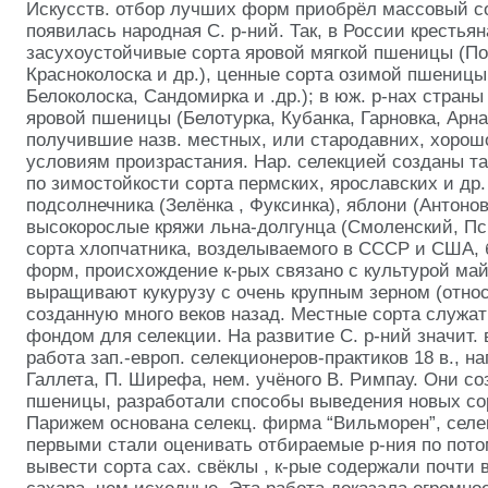
Искусств. отбор лучших форм приобрёл
массовый со
появилась народная С. р-ний. Так, в России кресть
засухоустойчивые сорта яровой мягкой пшеницы (Пол
Красноколоска и др.), ценные сорта озимой пшеницы
Белоколоска, Сандомирка и .др.); в юж. р-нах стран
яровой пшеницы (Белотурка, Кубанка, Гарновка, Арнау
получившие назв. местных, или стародавних, хорош
условиям произрастания. Нар. селекцией созданы т
по зимостойкости сорта пермских, ярославских и др.
подсолнечника (Зелёнка
, Фуксинка), яблони (Антонов
высокорослые кряжи льна-долгунца (Смоленский, Пс
сорта хлопчатника, возделываемого в СССР и США, 
форм, происхождение к-рых связано с культурой май
выращивают кукурузу с очень крупным зерном (относи
созданную много веков назад. Местные сорта служа
фондом для селекции. На развитие С. р-ний значит.
работа зап.-европ. селекционеров-практиков 18 в., н
Галлета, П. Ширефа, нем. учёного
В. Римпау. Они со
пшеницы, разработали способы выведения новых сор
Парижем основана селекц. фирма “Вильморен”, селе
первыми стали оценивать отбираемые р-ния по пото
вывести сорта сах. свёклы
, к-рые содержали почти 