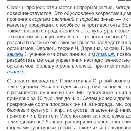
Селекц. процесс отличается непрерывностью, метод
совершенствуются. Это обусловлено возрастающим
произ-ва к
сортам растений
и
породам
ж-ных — их 
качеству продукции, способности противостоять бол
также связано с продвижением с.-х. культур в новые
технологии выращивания и т. п. Теоретич. основа
С.
разрабатываемые ею закономерности наследственно
организмов. Эволюц. теория Ч. Дарвина, законы Г. М
законы
),
учение о чистых линиях и
мутациях
позво
разработать методы управления наследственностью 
организмов. Большую роль в селекц. практике играе
анализ
.
С.
в растениеводстве. Примитивная С. р-ний возник
земледелием. Начав возделывать р-ния, человек ста
в размножать лучшие из них. Мн. культурные р-ния
примерно за 10 тыс. лет до н. э. Селекционеры древ
прекрасные сорта плодовых р-ний, винограда, мн. с
бахчевых культур. Напр., искусств. опыление фини
применяли в Египте и Месопотамии за неск. веков до
земледелия всё
больше расширялись представления
формами культурных р-ний, а также их использовани