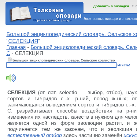
Добавить в закладки
О 
Электронные словари и энциклопе
Большой энциклопедический словарь. Сельское х
"
СЕЛЕКЦИЯ
"
Главная
-
Большой энциклопедический словарь. Сель
С
- СЕЛЕКЦИЯ
Большой энциклопедический словарь. Сельское хозяйство
Искать!
СЕЛЕКЦИЯ
(от лат. selectio — выбор, отбор), на
сортов и гибридов с.-х. р-ний, пород ж-ных; отр
занимающаяся выведением сортов и гибридов с.-х. 
С. разрабатывает способы воздействия на р-
изменения их наследств. качеств в нужном для чело
является одной из форм эволюции растит. и жи
подчиняется тем же законам, что и эволюция 
естественный отбор
здесь частично заменён
иску