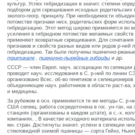
культур. Успех гибридизации в значит. степени опр
подбором для скрещивания исходных родительских п
зколого-геогр. принципу. При необходимости объеди
потомстве признаки неск. родительских форм испол
гибридизацию. Этот метод широко применяется во 
усиления в гибридном потомстве желаемых свойств 
применяют возвратные скрещивания. Для сочетания 
признаков и свойств разных видов или родов р-ний
гибридизацию. Так были получены пшенично-ржаны
тритикале
,
пшенично-пырейные гибриды
и др.
СССР — член Европ. науч. ассоциации по селекции
проводит науч. исследования в С. р-ний по линии С
организовано Всес. об-во генетиков и селекционеров 
объединяющее науч. работников в области раст-ва, 
и медицины.
За рубежом в осн. применяются те же методы С. р-ни
США селекц. работа сосредоточена в гос. ун-тах, на
станциях (организованы в каждом штате), в с.-х. ко
компаниях. , В качестве исходного материала испол
мн. стран. Достигнуты значит. успехи в селекции ни
стекловидной озимой пшеницы — сорта Гейнз, Ньюге