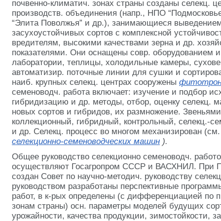
почвенно-климатич. зонах страны созданы селекц. це
производств. объединения (напр., НПО “Подмосковье”
“Элита Поволжья” и др.), занимающиеся выведение
засухоустойчивых сортов с комплексной устойчивос
вредителям, высокими качествами зерна и др. хозя
показателями. Они оснащены совр. оборудованием 
лаборатории, теплицы, холодильные камеры, сухове
автоматизир. поточные линии для сушки и сортирова
наиб. крупных селекц. центрах сооружены
фитотро
семеноводч. работа включает: изучение и подбор ис
гибридизацию и др. методы, отбор, оценку селекц. 
новых сортов и гибридов, их размножение. Звеньям
коллекционный, гибридный, контрольный, селекц.-с
и др. Селекц. процесс во многом механизирован (см
селекционно-семеноводческих машин
).
Общее руководство селекционно семеноводч. работо
осуществляют Госагропром СССР и ВАСХНИЛ. При
создан Совет по научно-методич. руководству селекц
руководством разработаны перспективные программы
работ, в к-рых определены (с дифференциацией по 
зонам страны) осн. параметры моделей будущих сор
урожайности, качества продукции, зимостойкости, з