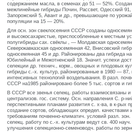
содержанием масла, в семенах до 51 — 52%. Созда
межлинейные гибриды Почин, Рассвет, Одесский 91,
Запорожский 5, Авант и др., превышающие по урожа
популяции на 15 — 20%.
Для осн. зон свеклосеяния СССР созданы односемя
и высокосахаристые, приспособленные к местным ус
полугибриды сах. свёклы
, — Молдавская односемян
Северокавказская односемянная 42, Внисовский гибр
односемянная 45 и др. Районированы два гибрида н
Юбилейный и Межотненский 18. Значит. успехи дост
селекции др. технич., корм., овощных и плодовых кул
гибриды с.-х. культур, районированные в 1980 — 87,
интенсивных технологий возделывания. В разл. почв
СССР на1985 районировано более 5 тыс. сортов и гиб
В СССР все звенья селекц. работы взаимосвязаны 
централизов. гос. систему. Осн. направления С. р-н
перспективными планами развития с. х-ва, в к-рых 
создание сортов, обладающих определ. качествами
требованиям почвенно-климатич. условий разл. зон.
селекц. работу по с.-х. культурам ведут св. 400 науч
улучшения селекционно-семеноводч. работы по зерн