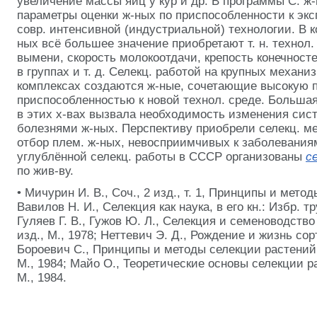
увеличение массы яиц у кур и др. В программы С. ж
параметры оценки ж-ных по приспособленности к эк
совр. интенсивной (индустриальной) технологии. В 
ных всё
большее значение приобретают т. н. технол
вымени, скорость молокоотдачи, крепость конечносте
в группах и т. д. Селекц. работой на крупных механи
комплексах создаются ж-ные, сочетающие высокую п
приспособленностью к новой технол. среде. Больша
в этих х-вах вызвала необходимость изменения сис
болезнями ж-ных. Перспективу приобрели селекц. 
отбор плем. ж-ных, невосприимчивых к заболевания
углублённой
селекц. работы в СССР организованы
с
по жив-ву.
• Мичурин И. В., Соч., 2 изд., т. 1, Принципы и метод
Вавилов Н. И., Селекция как наука, в его кн.: Избр. тру
Гуляев Г. В., Гужов Ю. Л., Селекция и семеноводство
изд., М., 1978; Неттевич Э. Д., Рождение и жизнь сорт
Бороевич С., Принципы и методы селекции растений, 
М., 1984; Майо О., Теоретические основы селекции ра
М., 1984.