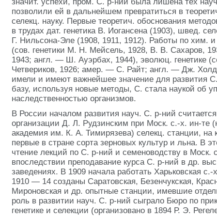
значит. успехи, пром. С. р-ний была лишена тех науч
позволили ей в дальнейшем превратиться в теорети
селекц. науку. Первые теоретич. обоснования методо
в трудах дат. генетика В. Иогансена (1903), швед. се
Г. Нильсона-Эле (1908, 1911, 1912). Работы по хим. 
(сов. генетики М. Н. Мейсель, 1928, В. В. Сахаров, 19
1943; англ. — Ш. Ауэрбах, 1944), эволюц. генетике (
Четвериков, 1926; амер. — С. Райт; англ. — Дж. Холде
имели и имеют важнейшее значение для развития С.
базу, используя новые методы, С. стала наукой об у
наследственностью организмов.
В России началом развития науч. С. р-ний считается
организации Д. Л. Рудзинским при Моск. с.-х. ин-те (
академия им. К. А. Тимирязева) селекц. станции, на
первые в стране сорта зерновых культур и льна. В э
чтение лекций по С. р-ний и семеноводству в Моск. с.
впоследствии преподавание курса С. р-ний в др. в
заведениях. В 1909 начала работать Харьковская с.-х
1910 — 14 созданы Саратовская, Безенчукская, Красн
Мироновская и др. опытные станции, имевшие отдел
роль в развитии науч. С. р-ний сыграло Бюро по при
генетике и селекции (организовано в 1894 Р. Э. Регел