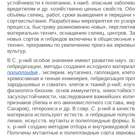
устойчивости к полеганию, к наиб. опасным заболева
вредителям и др. хозяйственно ценных свойств. Об
объёмы
селекц. работ, сроки выведения и передачи н
сортоиспытание. Разработаны мероприятия по ускор
процесса, быстрому размножению новых, перспектив
материально-технич. оснащению селекц. центров. З
новых сортов и гибридов включены в общесоюзные и
технич. программы по увеличению произ-ва зерновых
культур.
В С. р-ний особое значение имеют развитие науч. ос
гибридизации, методы создания исходного материал
полиплоидия
,
эксперим. мутагенез, гаплоидия, клет
хромосомная и генная инженерия, гибридизация прот
зародышевых и соматич. клеток и тканей р-ний; изуч
физиолого-биохим. основ иммунитета, зимостойкост
засухоустойчивости, наследования важнейших количе
признаков (белка и его аминокислотного состава, жир
Сахаров), гетерозиса и др. В совр.
С.
р-ний в качест
материала используют естеств. и гибридные попул
линии, искусств. мутанты и полиплоидные формы. Б
х. р-ний создано методом отбора и внутривидовой г
Получены мутантные и полиплоидные сорта зерновых