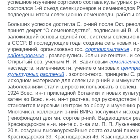
успешное изучение сортового состава культурных р-н
состоялся 1-й съезд селекционеров и семеноводов Р
подведены итоги селекционно-семеноводч. работы о
Больших успехов достигла С. р-ний после Окт. рево
принят декрет “О семеноводстве”, подписанный В. И
заложивший основы единой гос. системы селекцион
в СССР. В последующие годы создана сеть новых н.-и
учреждений, организовано гос.
сортоиспытание
,
пр
районирование
,
развернулись большие генетич. и се
Открытый сов. учёным
Н. И. Вавиловым
гомологичес
наследств. изменчивости, учение о мировых
центра
культурных растений
,
эколого-геогр. принципы С. 
исходном материале для селекции р-ний и иммуните
заболеваниям стали широко использовать в селекц. 
1924 Всес. ин-т прикладной ботаники и новых культ
затем во Всес. н.-и. ин-т раст-ва, под руководством 
становится мировым центром по сбору и изучению ра
Многочисл. коллекции р-ний ВИРа послужили исхо
(генофондом) для мн. сортов р-ний. Выдающиеся ре
Краснодарском н.-и. ин-те с. х-ва им. П. П. Лукьяненко
20 в. созданы высокоурожайные сорта озимой пшени
Краснодарская 39, Краснодарская 46, Краснодарская 