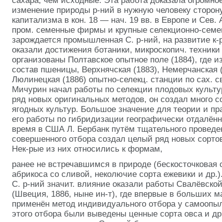
сахара, чем исходные. Эта работа доказала огромно
изменение природы р-ний в нужную человеку сторон
капитализма в кон. 18 — нач. 19 вв. в Европе и Сев.
пром. семенные фирмы и крупные селекционно-семе
зарождается промышленная С. р-ний, на развитие к
оказали достижения ботаники, микроскопич. техники 
организованы Полтавское опытное поле (1884), где и
состав пшеницы, Верхнячская (1883), Немерчанская 
Люлинецкая (1886) опытно-селекц. станции по сах. 
Мичурин начал работы по селекции плодовых культ
ряд новых оригинальных методов, он создал много с
ягодных культур. Большое значение для теории и пр
его работы по гибридизации географически отдалён
время в США Л. Бербанк путём
тщательного проведе
совершенного отбора создал целый ряд новых сортов 
Нек-рые из них относились к формам,
ранее не встречавшимся в природе (бескосточковая 
абрикоса со сливой, неколючие сорта ежевики и др.)
С. р-ний значит. влияние оказали работы Свалёвско
(Швеция, 1886, ныне ин-т), где впервые в больших 
применён
метод индивидуального отбора у самоопыл
этого отбора были выведены ценные сорта овса и др