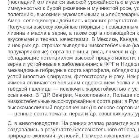
(последний отличается высокой урожайностью в усл
иммунностью к бурой ржавчине и мучнистой росе, у
полеганию, высокими мукомольными и хлебопекарны
Амер. селекционеры добились хороших результатов 
Получены высокоурожайные гибриды с повышенным 
лизина и масла в зерне, а также сорта лопающейся 
вкусовыми и технол. качествами. В Мексике, Канаде
и нек-рых др. странах выведены низкостебельные (к
полукарликовые) сорта пшеницы, риса, ячменя и др. 
обладающие потенциалом высокой продуктивности,
зерна и устойчивые к заболеваниям; в ФРГ и Ниде
межвидовые гибридные сорта картофеля, обладающ
устойчивостью к вирусам, фитофторозу и раку. Нек-
ячменя отличаются большим содержанием белка и ли
твёрдой
пшеницы — исключит. жаростойкостью и ус
осыпанию. В ГДР, Венгрии, Чехословакии, Польше п
низкостебельные высокоурожайные сорта ржи; в Ру
высокомасличный подсолнечник (на основе сортов и
— ценные сорта томата, перца и др. овощных культу
С. в животноводстве. На ранних этапах развития жи
создавались в результате бессознательного отбора,
природно-экономич. условий. По мере накопления з