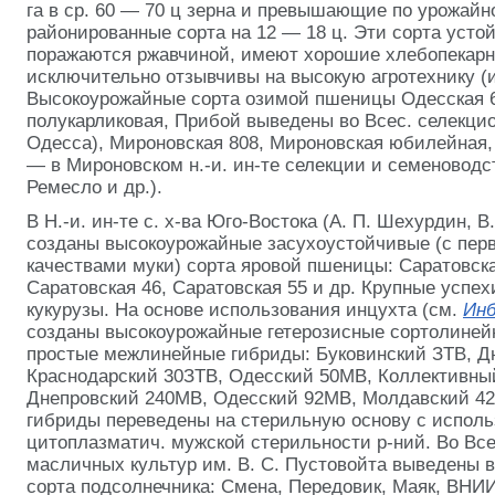
га в ср. 60 — 70 ц зерна и превышающие по урожайн
районированные сорта на 12 — 18 ц. Эти сорта усто
поражаются ржавчиной, имеют хорошие хлебопекарн
исключительно отзывчивы на высокую агротехнику (
Высокоурожайные сорта озимой пшеницы Одесская 6
полукарликовая, Прибой выведены во Всес. селекционн
Одесса), Мироновская 808, Мироновская юбилейная, 
— в Мироновском н.-и. ин-те селекции и семеноводс
Ремесло и др.).
В Н.-и. ин-те с. х-ва Юго-Востока (А. П. Шехурдин, В
созданы высокоурожайные засухоустойчивые (с пер
качествами муки) сорта яровой пшеницы: Саратовска
Саратовская 46, Саратовская 55 и др. Крупные успех
кукурузы. На основе использования инцухта (см.
Инб
созданы высокоурожайные гетерозисные сортолиней
простые межлинейные гибриды: Буковинский ЗТВ, Д
Краснодарский 30ЗТВ, Одесский 50МВ, Коллективны
Днепровский 240МВ, Одесский 92МВ, Молдавский 42
гибриды переведены на стерильную основу с испол
цитоплазматич. мужской стерильности р-ний. Во Всес
масличных культур им. В. С. Пустовойта выведены
сорта подсолнечника: Смена, Передовик, Маяк, ВНИ