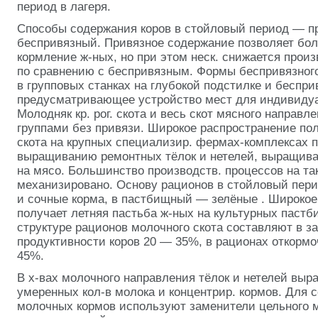
период в лагеря.
Способы содержания коров в стойловый период — п
беспривязный. Привязное содержание позволяет бол
кормление ж-ных, но при этом неск. снижается прои
по сравнению с беспривязным. Формы беспривязног
в групповых станках на глубокой подстилке и беспри
предусматривающее устройство мест для индивидуа
Молодняк кр. рог. скота и весь скот мясного направл
группами без привязи. Широкое распространение по
скота на крупных специализир. фермах-комплексах п
выращиванию ремонтных тёлок
и нетелей, выращив
на мясо. Большинство производств. процессов на та
механизировано. Основу рационов в стойловый пер
и сочные корма, в пастбищный — зелёные
. Широкое
получает летняя пастьба ж-ных на культурных пастб
структуре рационов молочного скота составляют в з
продуктивности коров 20 — 35%, в рационах откормо
45%.
В х-вах молочного направления тёлок
и нетелей выр
умеренных кол-в молока и концентрир. кормов. Для 
молочных кормов используют заменители цельного м