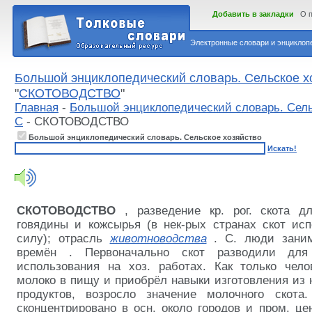
Добавить в закладки
О 
Электронные словари и энциклопе
Большой энциклопедический словарь. Сельское х
"
СКОТОВОДСТВО
"
Главная
-
Большой энциклопедический словарь. Сель
С
- СКОТОВОДСТВО
Большой энциклопедический словарь. Сельское хозяйство
Искать!
СКОТОВОДСТВО
, разведение кр. рог. скота д
говядины и кожсырья (в нек-рых странах скот исп
силу); отрасль
животноводства
. С. люди зани
времён
. Первоначально скот разводили дл
использования на хоз. работах. Как только чело
молоко в пищу и приобрёл
навыки изготовления из 
продуктов, возросло значение молочного скот
сконцентрировано в осн. около городов и пром. цен