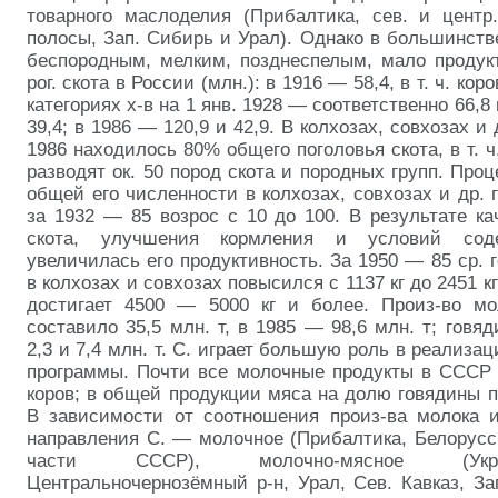
товарного маслоделия (Прибалтика, сев. и центр
полосы, Зап. Сибирь и Урал). Однако в большинстве
беспородным, мелким, позднеспелым, мало продукт
рог. скота в России (млн.): в 1916 — 58,4, в т. ч. кор
категориях х-в на 1 янв. 1928 — соответственно 66,8 
39,4; в 1986 — 120,9 и 42,9. В колхозах, совхозах и д
1986 находилось 80% общего поголовья скота, в т. 
разводят ок. 50 пород скота и породных групп. Проц
общей его численности в колхозах, совхозах и др. г
за 1932 — 85 возрос с 10 до 100. В результате ка
скота, улучшения кормления и условий соде
увеличилась его продуктивность. За 1950 — 85 ср. 
в колхозах и совхозах повысился с 1137 кг до 2451 кг
достигает 4500 — 5000 кг и более. Произ-во м
составило 35,5 млн. т, в 1985 — 98,6 млн. т; говя
2,3 и 7,4 млн. т. С. играет большую роль в реализ
программы. Почти все молочные продукты в СССР 
коров; в общей продукции мяса на долю говядины 
В зависимости от соотношения произ-ва молока 
направления С. — молочное (Прибалтика, Белорусси
части СССР), молочно-мясное (Укр
Центральночернозёмный
р-н, Урал, Сев. Кавказ, За