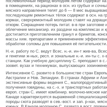
послемолочный период молодняк летом содержат на
в помещениях, на рационах в осн. из грубых и сочны
мясного направления телят до 6 — 8 мес выращиваю
последующем ремонтных тёлок
содержат в осн. на 
кормах, сверхремонтный молодняк ставят на доращ
откорм. Сокращение потерь питат. в-в при заготовке 
облегчение механизир. их раздачи на комплексах и
достигается приготовлением гранул и брикетов, кон
массы хим. препаратами и применением эффективн
обработки соломы для повышения её
питательности
Н.-и. работу по С. ведут Всес. н.-и. ин-т жив-ва, Всес
и генетики ж-ных, респ. и зональные н.-и. ин-ты с. х
станции. Как учебную дисциплину С. преподают в с.-х
зоовет. вузах и техникумах, выпускающих зооинжене
Интенсивное С. развито в большинстве стран Европы
Австралии и Нов. Зеландии. В странах Африки и Аз
экстенсивные формы ведения С., малопродуктивный
получения говядины, на с.-х. и транспортных работа
европ. стран С. имеет комбинир. молочно-мясное на
Канаде характеризуется выраженной специализаци
породы скота разводят в сев.-вост. и зап. р-нах, мяс
южных. В Канаде молочное С. развито в вост. провин