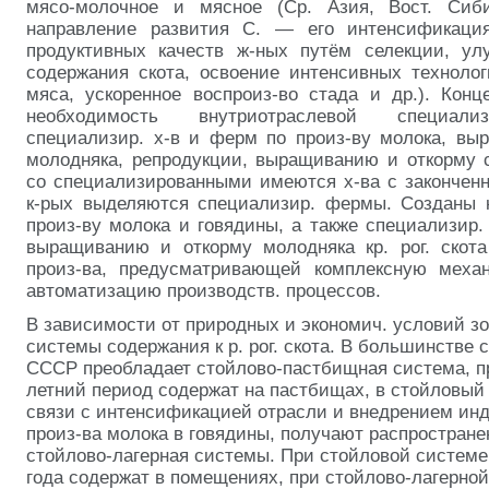
мясо-молочное и мясное (Ср. Азия, Вост. Сиби
направление развития С. — его интенсификация
продуктивных качеств ж-ных путём
селекции, ул
содержания скота, освоение интенсивных технолог
мяса, ускоренное воспроиз-во стада и др.). Конц
необходимость внутриотраслевой специализ
специализир. х-в и ферм по произ-ву молока, вы
молодняка, репродукции, выращиванию и откорму с
со специализированными имеются х-ва с законченн
к-рых выделяются специализир. фермы. Созданы 
произ-ву молока и говядины, а также специализир.
выращиванию и откорму молодняка кр. рог. скота
произ-ва, предусматривающей комплексную меха
автоматизацию производств. процессов.
В зависимости от природных и экономич. условий з
системы содержания к р. рог. скота. В большинстве с
СССР преобладает стойлово-пастбищная система, пр
летний период содержат на пастбищах, в стойловый
связи с интенсификацией отрасли и внедрением инд
произ-ва молока в говядины, получают распростране
стойлово-лагерная системы. При стойловой системе 
года содержат в помещениях, при стойлово-лагерной