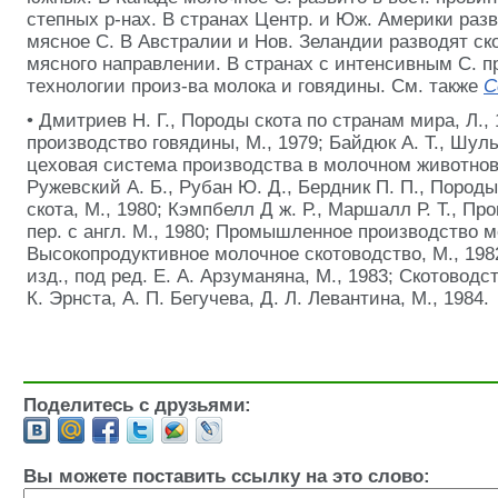
степных р-нах. В странах Центр. и Юж. Америки раз
мясное С. В Австралии и Нов. Зеландии разводят ск
мясного направлении. В странах с интенсивным С. 
технологии произ-ва молока и говядины. См. также
С
• Дмитриев Н. Г., Породы скота по странам мира, Л.
производство говядины, М., 1979; Байдюк А. Т., Шуль
цеховая система производства в молочном животново
Ружевский А. Б., Рубан Ю. Д., Бердник П. П., Породы
скота, М., 1980; Кэмпбелл Д ж. Р., Маршалл Р. Т., Пр
пер. с англ. М., 1980; Промышленное производство мо
Высокопродуктивное молочное скотоводство, М., 1982
изд., под ред. Е. А. Арзуманяна, М., 1983; Скотоводст
К. Эрнста, А. П. Бегучева, Д. Л. Левантина, М., 1984.
Поделитесь с друзьями:
Вы можете поставить ссылку на это слово: