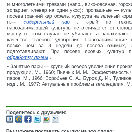
и многолетними травами (напр., вико-овсяная, горох
эспарцет, клевер на один укос); пропашные — кул
посева (ранний картофель, кукуруза на зелёный
корм
п.—
сидеральный пар
,
к-рый по техно
парозанимающей культуры не отличается от сплошн
массу в этом случае не убирают, а запахивают 
качестве зелёного
удобрения. Парозанимающие 
позже чем за 3 недели до посева озимых, 
подготавливают. При посеве яровых культур 
обработку почвы
.
• Занятые пары — крупный резерв увеличения произв
продукции, М., 1960; Пьяных М. М.. Эффективность 
паров, М., 1966: Воробьев С. А., Буров Д. И., Тулико
изд., М., 1977; Актуальные проблемы земледелия, М.
Поделитесь с друзьями:
Вы можете поставить ссылку на это слово: