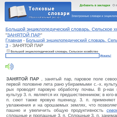
Добавить в закладки
О 
Электронные словари и энциклопе
Большой энциклопедический словарь. Сельское х
"
ЗАНЯТОЙ ПАР
"
Главная
-
Большой энциклопедический словарь. Сель
З
- ЗАНЯТОЙ ПАР
Большой энциклопедический словарь. Сельское хозяйство
Искать!
ЗАНЯТОЙ ПАР
, занятый пар, паровое поле сево
первой половине лета рано убираемыми с.-х. культу
рых проводят паровую обработку почвы. В р-нах
культур 3. п. является их предшественником; в юго-во
п. сеют также яровую пшеницу. 3. п. применяют 
увлажнения и на орошаемых землях, что позволяе
пашню и увеличить общую продуктивность
сево
сплошные и пропашные 3. п. Сплошные 3. п. занима